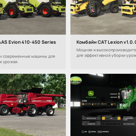
AS Evion 410-450 Series
Комбайн CAT Lexion v1.0.
Мощная и высокопроизводите
для эффективной уборки урож
и современные машины для
и урожая.