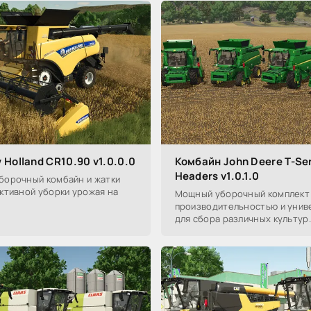
Holland CR10.90 v1.0.0.0
Комбайн John Deere T-Se
Headers v1.0.1.0
орочный комбайн и жатки
ктивной уборки урожая на
Мощный уборочный комплект 
производительностью и уни
для сбора различных культур.