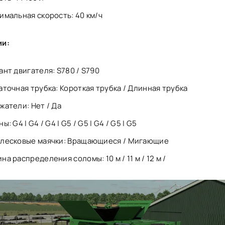
имальная скорость: 40 км/ч
ии:
ант двигателя: S780 / S790
аточная трубка: Короткая трубка / Длинная трубка
жатели: Нет / Да
ы: G4 | G4 / G4 | G5 / G5 | G4 / G5 | G5
лесковые маячки: Вращающиеся / Мигающие
а распределения соломы: 10 м / 11 м / 12 м /