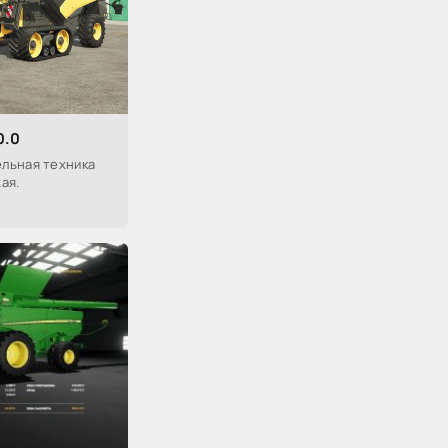
0.0
льная техника
ая.