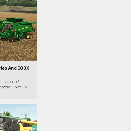
ries And 600X
с высокой
версальностью