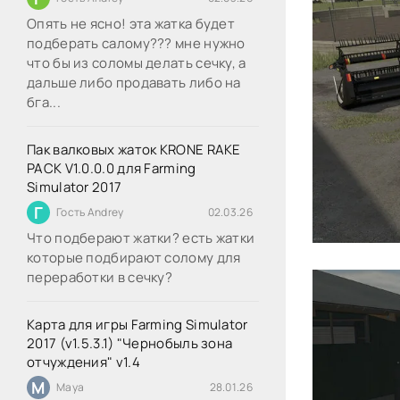
Опять не ясно! эта жатка будет
подберать салому??? мне нужно
что бы из соломы делать сечку, а
дальше либо продавать либо на
бга...
Пак валковых жаток KRONE RAKE
PACK V1.0.0.0 для Farming
Simulator 2017
Г
Гость Andrey
02.03.26
Что подберают жатки? есть жатки
которые подбирают солому для
переработки в сечку?
Карта для игры Farming Simulator
2017 (v1.5.3.1) "Чернобыль зона
отчуждения" v1.4
M
Maya
28.01.26