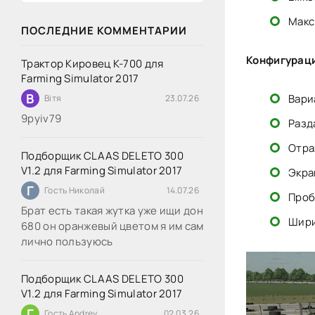
Макс
ПОСЛЕДНИЕ КОММЕНТАРИИ
Конфигурац
Трактор Кировец К-700 для
Farming Simulator 2017
В
Вари
Вітя
23.07.26
9руіv79
Разд
Отра
Подборщик CLAAS DELETO 300
V1.2 для Farming Simulator 2017
Экран
Г
Гость Николай
14.07.26
Проб
Брат есть такая жутка уже ищи дон
Ширин
680 он оранжевый цветом я им сам
лично пользуюсь
Подборщик CLAAS DELETO 300
V1.2 для Farming Simulator 2017
Г
Гость Andrey
02.03.26