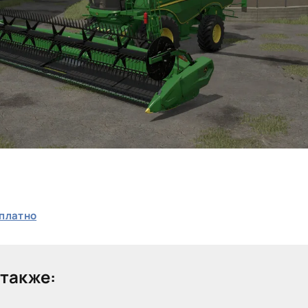
платно
также: