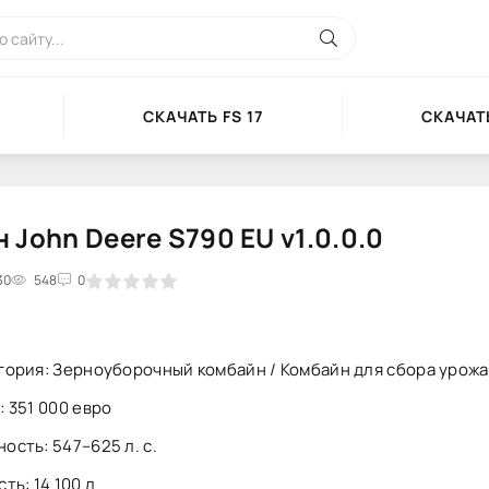
СКАЧАТЬ FS 17
СКАЧАТЬ
 John Deere S790 EU v1.0.0.0
30
2
3
4
548
5
0
гория: Зерноуборочный комбайн / Комбайн для сбора урожа
: 351 000 евро
ость: 547–625 л. с.
ть: 14 100 л