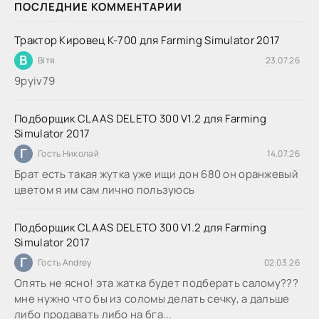
ПОСЛЕДНИЕ КОММЕНТАРИИ
Трактор Кировец К-700 для Farming Simulator 2017
В
Вітя
23.07.26
9руіv79
Подборщик CLAAS DELETO 300 V1.2 для Farming
Simulator 2017
Г
Гость Николай
14.07.26
Брат есть такая жутка уже ищи дон 680 он оранжевый
цветом я им сам лично пользуюсь
Подборщик CLAAS DELETO 300 V1.2 для Farming
Simulator 2017
Г
Гость Andrey
02.03.26
Опять не ясно! эта жатка будет подберать салому???
мне нужно что бы из соломы делать сечку, а дальше
либо продавать либо на бга...