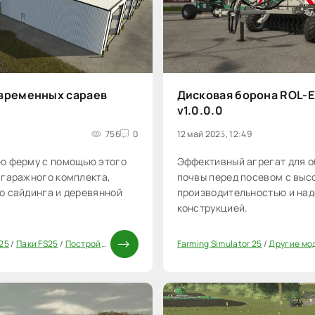
временных сараев
Дисковая борона ROL-
v1.0.0.0
756
0
12 май 2025, 12:49
ю ферму с помощью этого
Эффективный агрегат для о
 гаражного комплекта,
почвы перед посевом с выс
о сайдинга и деревянной
производительностью и на
конструкцией.
 25
/
Паки FS25
/
Постройки FS25
Farming Simulator 25
/
Другие мо
0