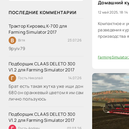
Домашний ку
ПОСЛЕДНИЕ КОММЕНТАРИИ
12 май 2025, 18:14
Компактное и у
Трактор Кировец К-700 для
разведения ку
Farming Simulator 2017
производства я
В
Вітя
23.07.26
9руіv79
Farming Simulator
0
Подборщик CLAAS DELETO 300
V1.2 для Farming Simulator 2017
Г
Гость Николай
14.07.26
Брат есть такая жутка уже ищи дон
680 он оранжевый цветом я им сам
лично пользуюсь
Подборщик CLAAS DELETO 300
V1.2 для Farming Simulator 2017
Г
Гость Andrey
02.03.26