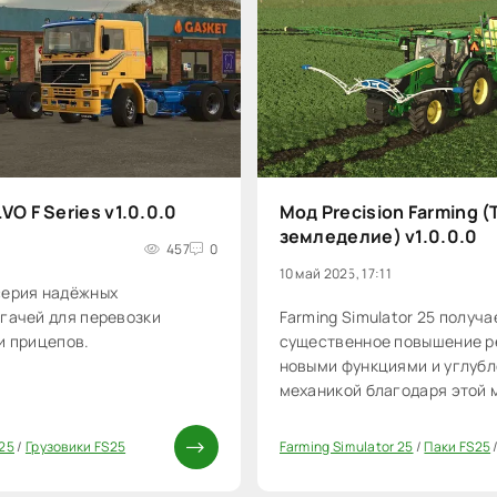
VO F Series v1.0.0.0
Мод Precision Farming 
земледелие) v1.0.0.0
457
0
10 май 2025, 17:11
серия надёжных
гачей для перевозки
Farming Simulator 25 получа
и прицепов.
существенное повышение р
новыми функциями и углубл
механикой благодаря этой
от Giants Software.
 25
/
Грузовики FS25
Farming Simulator 25
/
Паки FS25
0