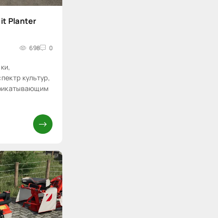
it Planter
698
0
ки,
пектр культур,
прикатывающим