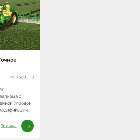
(Точное
1 309
0
ет
еализма с
енной игровой
 модификации
/
Технические моды FS25