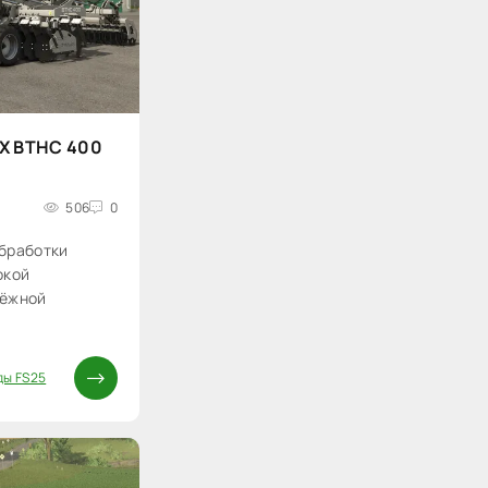
EX BTHC 400
506
0
бработки
окой
дёжной
ды FS25