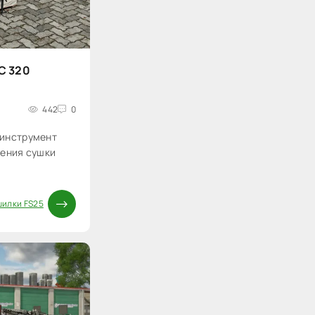
C 320
442
0
 инструмент
рения сушки
илки FS25