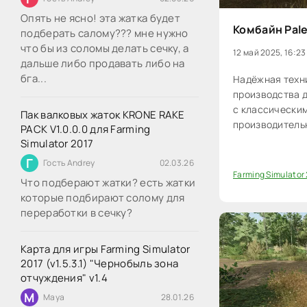
Опять не ясно! эта жатка будет
Комбайн Pale
подберать салому??? мне нужно
что бы из соломы делать сечку, а
12 май 2025, 16:23
дальше либо продавать либо на
бга...
Надёжная техн
производства д
с классически
Пак валковых жаток KRONE RAKE
производитель
PACK V1.0.0.0 для Farming
Simulator 2017
Г
Гость Andrey
02.03.26
Farming Simulator
Что подберают жатки? есть жатки
0
которые подбирают солому для
переработки в сечку?
Карта для игры Farming Simulator
2017 (v1.5.3.1) "Чернобыль зона
отчуждения" v1.4
M
Maya
28.01.26