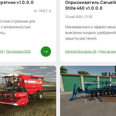
рятник v1.0.0.0
Опрыскиватель Caruelle
Stilla 460 v1.0.0.0
733
0
12 май 2025, 17:35
ютное строение для
р с возможностью
Маневренная и эффективна
иц.
внесения жидких удобрений
защиты растений.
 25
/
Постройки FS25
Farming Simulator 25
/
Другие мо
0