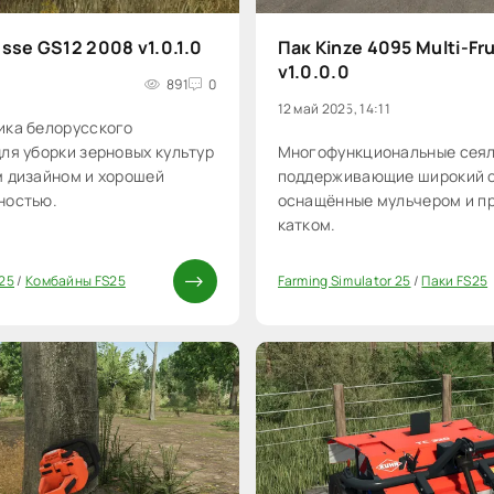
sse GS12 2008 v1.0.1.0
Пак Kinze 4095 Multi-Fru
v1.0.0.0
891
0
12 май 2025, 14:11
ика белорусского
ля уборки зерновых культур
Многофункциональные сеял
м дизайном и хорошей
поддерживающие широкий с
ностью.
оснащённые мульчером и 
катком.
 25
/
Комбайны FS25
Farming Simulator 25
/
Паки FS25
0