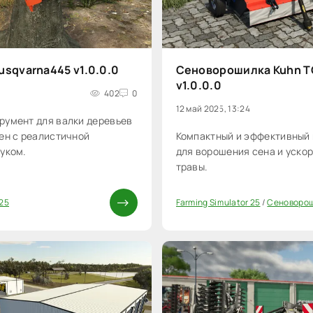
sqvarna445 v1.0.0.0
Сеноворошилка Kuhn T
v1.0.0.0
402
0
12 май 2025, 13:24
румент для валки деревьев
ен с реалистичной
Компактный и эффективный
уком.
для ворошения сена и уско
травы.
 25
Farming Simulator 25
/
Сеноворош
0