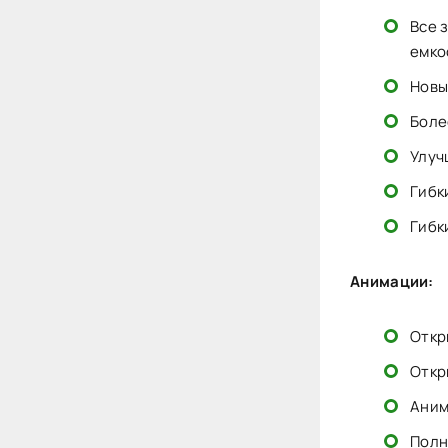
Все 
емко
Новы
Боле
Улуч
Гибк
Гибк
Анимации:
Откр
Откр
Аним
Полн