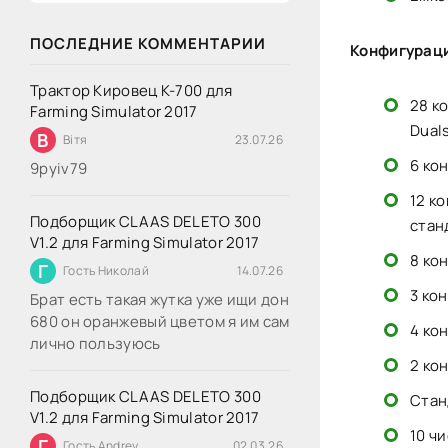
ПОСЛЕДНИЕ КОММЕНТАРИИ
Конфигурац
Трактор Кировец К-700 для
28 к
Farming Simulator 2017
Duals
В
Вітя
23.07.26
6 ко
9руіv79
12 к
Подборщик CLAAS DELETO 300
стан
V1.2 для Farming Simulator 2017
8 кон
Г
Гость Николай
14.07.26
3 ко
Брат есть такая жутка уже ищи дон
680 он оранжевый цветом я им сам
4 ко
лично пользуюсь
2 ко
Подборщик CLAAS DELETO 300
Стан
V1.2 для Farming Simulator 2017
10 ч
Г
Гость Andrey
02.03.26