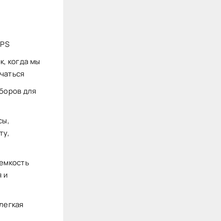
GPS
к, когда мы
ючаться
иборов для
сы,
ту,
 емкость
 и
легкая