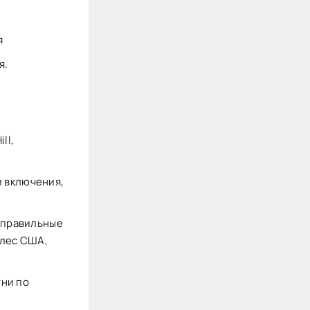
я
я.
ll,
 включения,
, правильные
олес США,
гни по