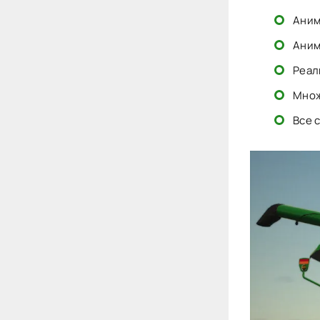
Аним
Аним
Реал
Множ
Все 