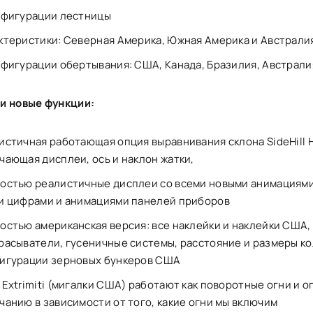
нфигурации лестницы
ктеристики: Северная Америка, Южная Америка и Австрали
нфигурации обертывания: США, Канада, Бразилия, Австрали
и новые функции:
истичная работающая опция выравнивания склона SideHill Hi
чающая дисплеи, ось и наклон жатки,
остью реалистичные дисплеи со всеми новыми анимациями
и цифрами и анимациями панелей приборов
остью американская версия: все наклейки и наклейки США
расыватели, гусеничные системы, расстояние и размеры к
игурации зерновых бункеров США
 Extrimiti (мигалки США) работают как поворотные огни и о
чанию в зависимости от того, какие огни мы включим