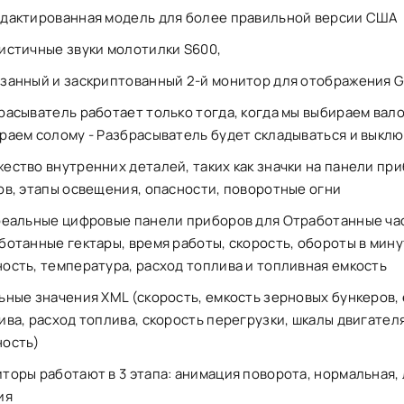
дактированная модель для более правильной версии США
истичные звуки молотилки S600,
занный и заскриптованный 2-й монитор для отображения 
расыватель работает только тогда, когда мы выбираем вало
раем солому - Разбрасыватель будет складываться и выкл
ество внутренних деталей, таких как значки на панели пр
ов, этапы освещения, опасности, поворотные огни
реальные цифровые панели приборов для Отработанные ча
ботанные гектары, время работы, скорость, обороты в мину
ость, температура, расход топлива и топливная емкость
ьные значения XML (скорость, емкость зерновых бункеров,
ива, расход топлива, скорость перегрузки, шкалы двигателя
ость)
торы работают в 3 этапа: анимация поворота, нормальная, 
ия