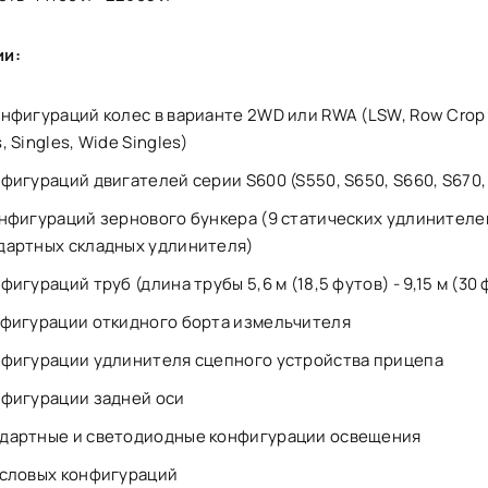
ии:
онфигураций колес в варианте 2WD или RWA (LSW, Row Crop 
, Singles, Wide Singles)
нфигураций двигателей серии S600 (S550, S650, S660, S670,
онфигураций зернового бункера (9 статических удлинителей
дартных складных удлинителя)
фигураций труб (длина трубы 5,6 м (18,5 футов) - 9,15 м (30 
нфигурации откидного борта измельчителя
нфигурации удлинителя сцепного устройства прицепа
нфигурации задней оси
дартные и светодиодные конфигурации освещения
исловых конфигураций