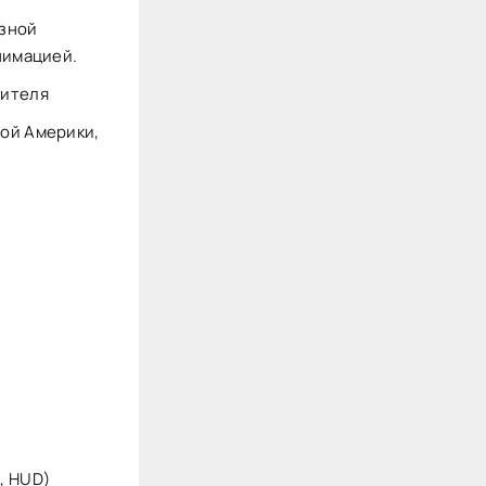
азной
нимацией.
чителя
ой Америки,
, HUD)