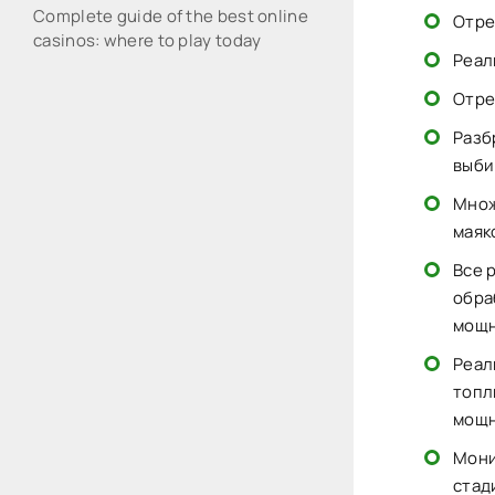
Complete guide of the best online
Отре
casinos: where to play today
Реал
Отре
Разб
выби
Множ
маяк
Все 
обра
мощн
Реал
топл
мощн
Мони
стад