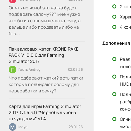
2 ко
Опять не ясно! эта жатка будет
подберать салому??? мне нужно
Хара
что бы из соломы делать сечку, а
дальше либо продавать либо на
4 ко
бга...
Дополнения 
Пак валковых жаток KRONE RAKE
PACK V1.0.0.0 для Farming
Реал
Simulator 2017
вклю
Г
Гость Andrey
02.03.26
Полн
Что подберают жатки? есть жатки
HUD 
которые подбирают солому для
переработки в сечку?
Полн
разб
Карта для игры Farming Simulator
конф
2017 (v1.5.3.1) "Чернобыль зона
отчуждения" v1.4
Огни
M
умол
Maya
28.01.26