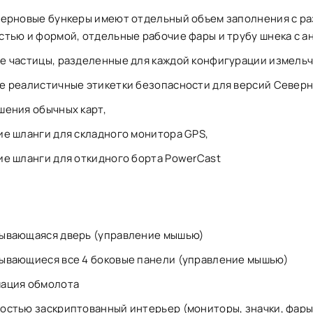
зерновые бункеры имеют отдельный объем заполнения с р
стью и формой, отдельные рабочие фары и трубу шнека с а
е частицы, разделенные для каждой конфигурации измель
е реалистичные этикетки безопасности для версий Северн
шения обычных карт,
ие шланги для складного монитора GPS,
ие шланги для откидного борта PowerCast
ывающаяся дверь (управление мышью)
ывающиеся все 4 боковые панели (управление мышью)
ация обмолота
остью заскриптованный интерьер (мониторы, значки, фары