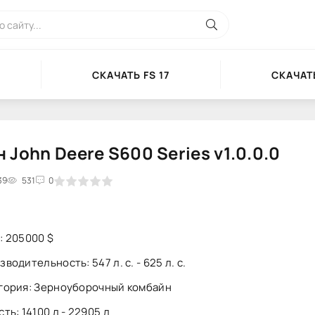
СКАЧАТЬ FS 17
СКАЧАТЬ
 John Deere S600 Series v1.0.0.0
39
2
3
4
531
5
0
: 205000 $
водительность: 547 л. с. - 625 л. с.
гория: Зерноуборочный комбайн
ть: 14100 л - 22905 л