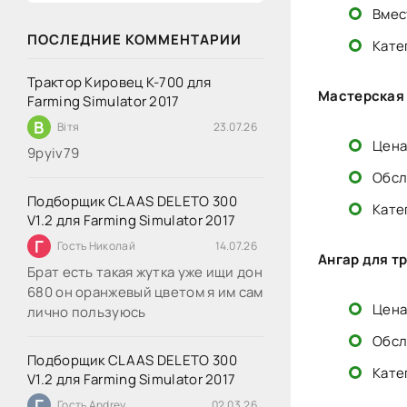
Вмес
ПОСЛЕДНИЕ КОММЕНТАРИИ
Кате
Трактор Кировец К-700 для
Мастерская 
Farming Simulator 2017
В
Вітя
23.07.26
Цена:
9руіv79
Обсл
Подборщик CLAAS DELETO 300
Кате
V1.2 для Farming Simulator 2017
Г
Гость Николай
14.07.26
Ангар для т
Брат есть такая жутка уже ищи дон
680 он оранжевый цветом я им сам
Цена
лично пользуюсь
Обсл
Подборщик CLAAS DELETO 300
Кате
V1.2 для Farming Simulator 2017
Г
Гость Andrey
02.03.26