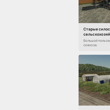
Старые сило
сельскохозяй
Большой польски
совхоза.