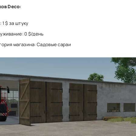
ов Deco:
 1 $ за штуку
уживание: 0 $/день
гория магазина: Садовые сараи