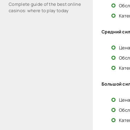
Complete guide of the best online
Обсл
casinos: where to play today
Кате
Средний сил
Цена
Обсл
Кате
Большой сил
Цена
Обсл
Кате