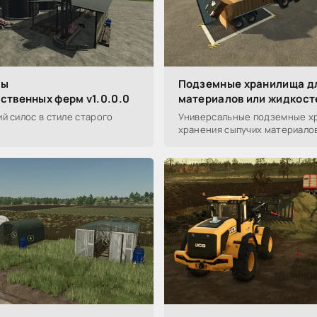
сы
Подземные хранилища д
ственных ферм v1.0.0.0
материалов или жидкосте
й силос в стиле старого
Универсальные подземные х
хранения сыпучих материалов