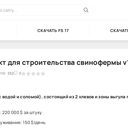
СКАЧАТЬ FS 17
СКАЧАТЬ
т для строительства свинофермы v1
51
3
4
552
5
0
с водой и соломой), состоящий из 2 хлевов и зоны выгула
: 220 000 $ за штуку
уживание: 150 $/день