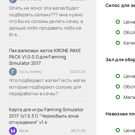
Силос для з
Опять не ясно! эта жатка будет
подберать салому??? мне нужно
что бы из соломы делать сечку, а
Цена:
дальше либо продавать либо на
Обсл
бга...
Кате
Пак валковых жаток KRONE RAKE
PACK V1.0.0.0 для Farming
Зал для обо
Simulator 2017
Г
Гость Andrey
02.03.26
Цена:
Что подберают жатки? есть жатки
Обсл
которые подбирают солому для
переработки в сечку?
Мага
Карта для игры Farming Simulator
Навозная пл
2017 (v1.5.3.1) "Чернобыль зона
отчуждения" v1.4
M
Цена
Maya
28.01.26