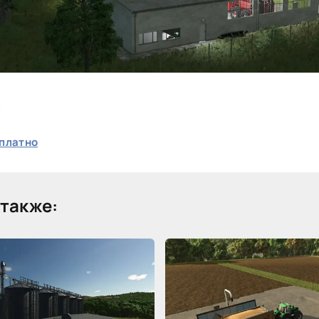
k
платно
также: