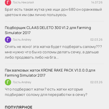
Г
Гость Николай
14.07.26
Брат есть такая жутка уже ищи дон 680 он оранжевый
цветом я им сам лично пользуюсь
Подборщик CLAAS DELETO 300 V1.2 для Farming
Simulator 2017
Г
Гость Andrey
02.03.26
Опять не ясно! эта жатка будет подберать салому???
мне нужно что бы из соломы делать сечку, а дальше
либо продавать либо на бга...
Пак валковых жаток KRONE RAKE PACK V1.0.0.0 для
Farming Simulator 2017
Г
Гость Andrey
02.03.26
Что подберают жатки? есть жатки которые
подбирают солому для переработки в сечку?
ПОПУЛЯРНОЕ