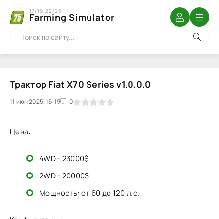
17/19/22/25
Farming Simulator
Трактор Fiat X70 Series v1.0.0.0
11 июн 2025, 16:19
1
2
3
4
5
0
Цена:
4WD - 23000$
2WD - 20000$
Мощность: от 60 до 120 л.с.