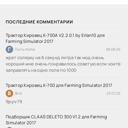
ПОСЛЕДНИЕ КОММЕНТАРИИ
Трактор Кировец К-700А V2.2.0.1 by Erlan10 для
Farming Simulator 2017
Г
Гость misha
08.08.26
жрет солярку на 6 секунд литра так мод очень
хороший мне очень понравилось советую если хоите
заправлять на одно поле по 1000
Трактор Кировец К-700 для Farming Simulator 2017
В
Вітя
23.07.26
9руіv79
Подборщик CLAAS DELETO 300 V1.2 для Farming
Simulator 2017