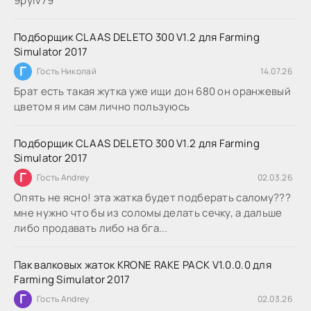
9руіv79
Подборщик CLAAS DELETO 300 V1.2 для Farming
Simulator 2017
Г
Гость Николай
14.07.26
Брат есть такая жутка уже ищи дон 680 он оранжевый
цветом я им сам лично пользуюсь
Подборщик CLAAS DELETO 300 V1.2 для Farming
Simulator 2017
Г
Гость Andrey
02.03.26
Опять не ясно! эта жатка будет подберать салому???
мне нужно что бы из соломы делать сечку, а дальше
либо продавать либо на бга...
Пак валковых жаток KRONE RAKE PACK V1.0.0.0 для
Farming Simulator 2017
Г
Гость Andrey
02.03.26