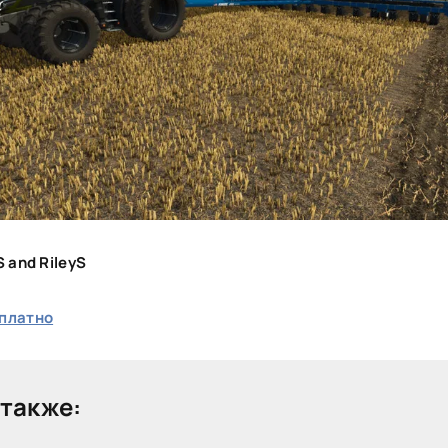
S and RileyS
платно
также: