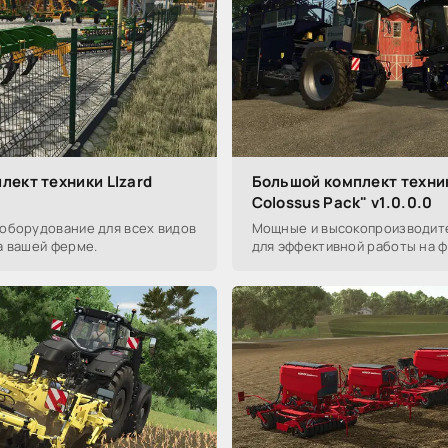
лект техники LIzard
Большой комплект техник
Colossus Pack" v1.0.0.0
оборудование для всех видов
Мощные и высокопроизводит
а вашей ферме.
для эффективной работы на 