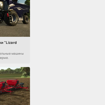
и "Lizard
ельные машины
ферме.