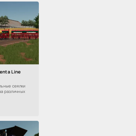
enta Line
льные сеялки
ва различных