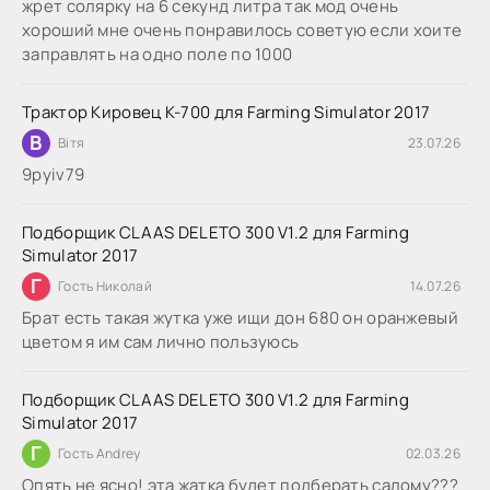
жрет солярку на 6 секунд литра так мод очень
хороший мне очень понравилось советую если хоите
заправлять на одно поле по 1000
Трактор Кировец К-700 для Farming Simulator 2017
В
Вітя
23.07.26
9руіv79
Подборщик CLAAS DELETO 300 V1.2 для Farming
Simulator 2017
Г
Гость Николай
14.07.26
Брат есть такая жутка уже ищи дон 680 он оранжевый
цветом я им сам лично пользуюсь
Подборщик CLAAS DELETO 300 V1.2 для Farming
Simulator 2017
Г
Гость Andrey
02.03.26
Опять не ясно! эта жатка будет подберать салому???