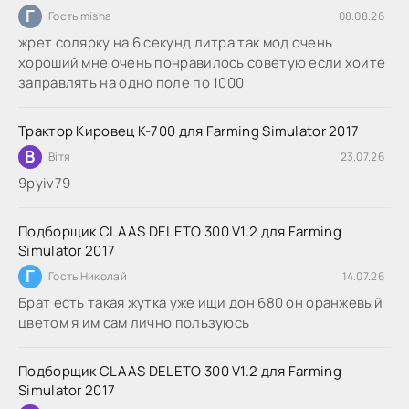
Г
Гость misha
08.08.26
жрет солярку на 6 секунд литра так мод очень
хороший мне очень понравилось советую если хоите
заправлять на одно поле по 1000
Трактор Кировец К-700 для Farming Simulator 2017
В
Вітя
23.07.26
9руіv79
Подборщик CLAAS DELETO 300 V1.2 для Farming
Simulator 2017
Г
Гость Николай
14.07.26
Брат есть такая жутка уже ищи дон 680 он оранжевый
цветом я им сам лично пользуюсь
Подборщик CLAAS DELETO 300 V1.2 для Farming
Simulator 2017