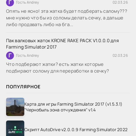
Г
Гость Andrey
02.03.26
Опять не ясно! эта жатка будет подберать салому???
мне нужно что бы из соломы делать сечку, а дальше
либо продавать либо на бга...
Пак валковых жаток KRONE RAKE PACK V1.0.0.0 для
Farming Simulator 2017
Г
Гость Andrey
02.03.26
Что подберают жатки? есть жатки которые
подбирают солому для переработки в сечку?
ПОПУЛЯРНОЕ
Карта для игры Farming Simulator 2017 (v1.5.3.1)
"Чернобыль зона отчуждения" v1.4
Скрипт AutoDrive v2.0.0.9 Farming Simulator 2022