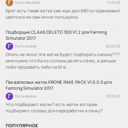
Г
Гость Николай
14.07.26
Брат есть такая жутка уже ищи дон 680 он оранжевый
цветом я им сам лично пользуюсь
Подборщик CLAAS DELETO 300 V1.2 для Farming
Simulator 2017
Г
Гость Andrey
02.03.26
Опять не ясно! эта жатка будет подберать салому???
мне нужно что бы из соломы делать сечку, а дальше
либо продавать либо на бга...
Пак валковых жаток KRONE RAKE PACK V1.0.0.0 для
Farming Simulator 2017
Г
Гость Andrey
02.03.26
Что подберают жатки? есть жатки которые
подбирают солому для переработки в сечку?
ПОПУЛЯРНОЕ