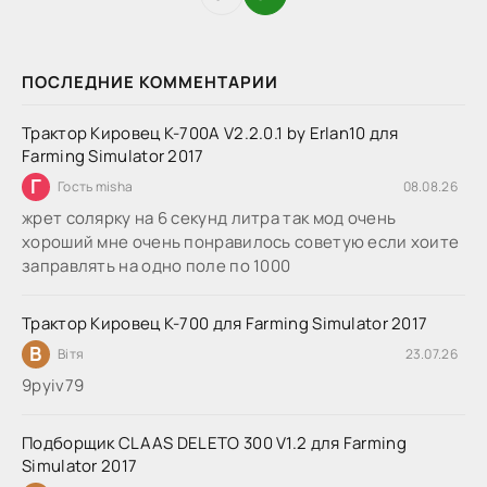
ПОСЛЕДНИЕ КОММЕНТАРИИ
Трактор Кировец К-700А V2.2.0.1 by Erlan10 для
Farming Simulator 2017
Г
Гость misha
08.08.26
жрет солярку на 6 секунд литра так мод очень
хороший мне очень понравилось советую если хоите
заправлять на одно поле по 1000
Трактор Кировец К-700 для Farming Simulator 2017
В
Вітя
23.07.26
9руіv79
Подборщик CLAAS DELETO 300 V1.2 для Farming
Simulator 2017