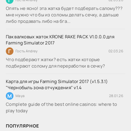
Опять не ясно! эта жатка будет подберать салому???
мне нужно что бы из соломы делать сечку, а дальше
либо продавать либо на бга...
Пак валковых жаток KRONE RAKE PACK V1.0.0.0 для
Farming Simulator 2017
Г
Гость Andrey
02.03.26
Что подберают жатки? есть жатки которые
подбирают солому для переработки в сечку?
Карта для игры Farming Simulator 2017 (v1.5.3.1)
"Чернобыль зона отчуждения" v1.4
M
Maya
28.01.26
Complete guide of the best online casinos: where to
play today
ПОПУЛЯРНОЕ