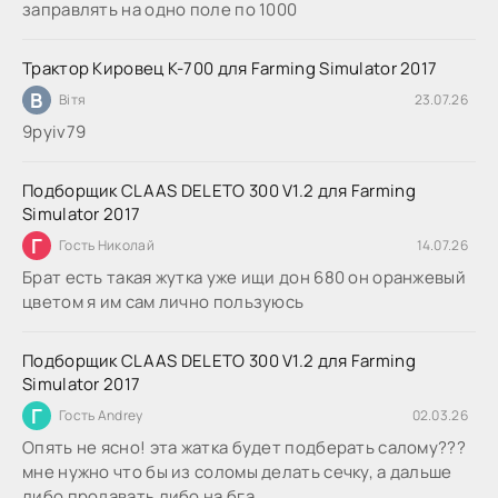
заправлять на одно поле по 1000
Трактор Кировец К-700 для Farming Simulator 2017
В
Вітя
23.07.26
9руіv79
Подборщик CLAAS DELETO 300 V1.2 для Farming
Simulator 2017
Г
Гость Николай
14.07.26
Брат есть такая жутка уже ищи дон 680 он оранжевый
цветом я им сам лично пользуюсь
Подборщик CLAAS DELETO 300 V1.2 для Farming
Simulator 2017
Г
Гость Andrey
02.03.26
Опять не ясно! эта жатка будет подберать салому???
мне нужно что бы из соломы делать сечку, а дальше
либо продавать либо на бга...