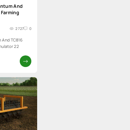
antum And
 Farming
2 727
0
 And TC816
mulator 22