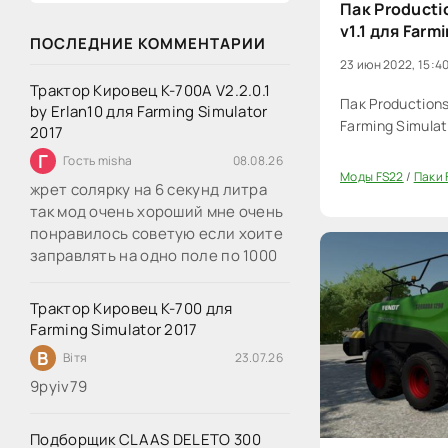
Пак Producti
v1.1 для Farm
ПОСЛЕДНИЕ КОММЕНТАРИИ
23 июн 2022, 15:4
Трактор Кировец К-700А V2.2.0.1
Пак Productions
by Erlan10 для Farming Simulator
Farming Simulat
2017
Г
Гость misha
08.08.26
Моды FS22
/
Паки 
жрет солярку на 6 секунд литра
0
так мод очень хороший мне очень
понравилось советую если хоите
заправлять на одно поле по 1000
Трактор Кировец К-700 для
Farming Simulator 2017
В
Вітя
23.07.26
9руіv79
Подборщик CLAAS DELETO 300