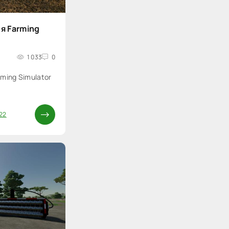
ля Farming
1 033
0
rming Simulator
22