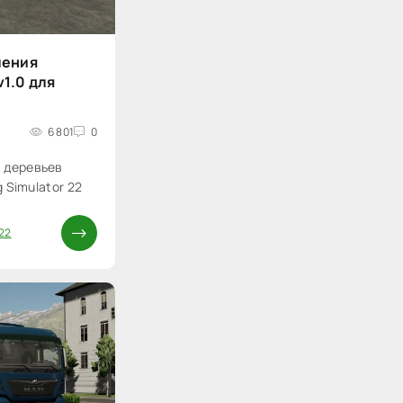
ления
v1.0 для
6 801
0
 деревьев
g Simulator 22
22