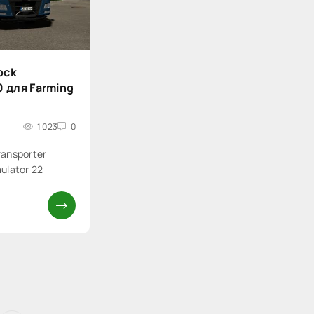
ock
0 для Farming
1 023
0
ransporter
ulator 22