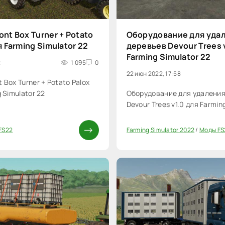
ont Box Turner + Potato
Оборудование для уда
я Farming Simulator 22
деревьев Devour Trees 
Farming Simulator 22
2
1 095
0
22 июн 2022, 17:58
 Box Turner + Potato Palox
g Simulator 22
Оборудование для удаления
Devour Trees v1.0 для Farmin
FS22
Farming Simulator 2022
/
Моды FS
0