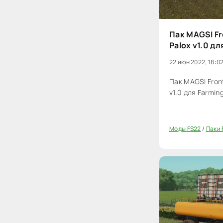
Пак MAGSI Fr
Palox v1.0 дл
22 июн 2022, 18:0
Пак MAGSI Front
v1.0 для Farmin
Моды FS22
/
Паки 
0