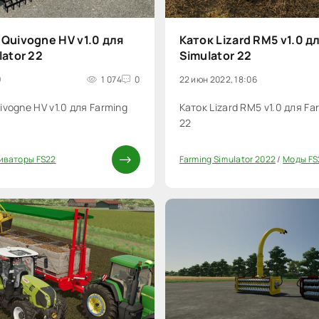
Quivogne HV v1.0 для
Каток Lizard RM5 v1.0 д
lator 22
Simulator 22
9
1 074
0
22 июн 2022, 18:06
vogne HV v1.0 для Farming
Каток Lizard RM5 v1.0 для Fa
22
иваторы FS22
Farming Simulator 2022
/
Моды FS
0