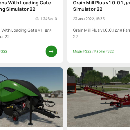
ons With Loading Gate
Grain Mill Plus v1.0.0.1 
ing Simulator 22
Simulator 22
0
1 346
0
23 июн 2022, 15:35
 With Loading Gate v1.1 для
Grain Mill Plus v1.0.0.1 для F
or 22
22
FS22
Моды FS22
/
Карты FS22
0