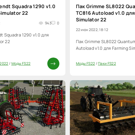
ndt Squadra 1290 v1.0
Пак Grimme SL8022 Qu
Simulator 22
TC816 Autoload v1.0 для
Simulator 22
2
943
0
22 июн 2022, 18:12
t Squadra 1290 v1.0 для
or 22
Пак Grimme SL8022 Quantum
Autoload v1.0 для Farming Si
 2022
/
Моды FS22
Моды FS22
/
Паки FS22
0