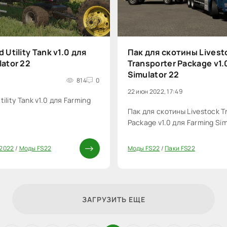
 Utility Tank v1.0 для
Пак для скотины Livest
lator 22
Transporter Package v1.
Simulator 22
3
814
0
22 июн 2022, 17:49
ility Tank v1.0 для Farming
Пак для скотины Livestock T
Package v1.0 для Farming Sim
 2022
/
Моды FS22
Моды FS22
/
Паки FS22
0
ЗАГРУЗИТЬ ЕЩЕ