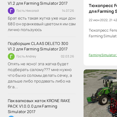
V1.2 для Farming Simulator 2017
Тюкопресс Fe
Г
Гость Николай
14.07.26
для Farming 
Брат есть такая жутка уже ищи дон
22 июн 2022, 21:4
680 он оранжевый цветом я им сам
лично пользуюсь
Тюкопресс Fend
Farming Simulat
Подборщик CLAAS DELETO 300
V1.2 для Farming Simulator 2017
Farming Simulator
Г
Гость Andrey
02.03.26
0
Опять не ясно! эта жатка будет
подберать салому??? мне нужно
что бы из соломы делать сечку, а
дальше либо продавать либо на
бга...
Пак валковых жаток KRONE RAKE
PACK V1.0.0.0 для Farming
Simulator 2017