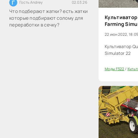
Г
Гость Andrey
02.03.26
Что подберают жатки? есть жатки
Культиватор 
которые подбирают солому для
Farming Simu
переработки в сечку?
22 июн 2022, 18:0
Культиватор Qui
Simulator 22
Моды FS22
/
Культ
0