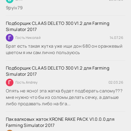
9руіv79
Подборщик CLAAS DELETO 300 V1.2 для Farming
Simulator 2017
Г
Гость Николай
14.07.26
Брат есть такая жутка уже ищи дон 680 он оранжевый
цветом я им сам лично пользуюсь
Подборщик CLAAS DELETO 300 V1.2 для Farming
Simulator 2017
Г
Гость Andrey
02.03.26
Опять не ясно! эта жатка будет подберать салому???
мне нужно что бы из соломы делать сечку, а дальше
либо продавать либо на бга...
Пак валковых жаток KRONE RAKE PACK V1.0.0.0 для
Farming Simulator 2017