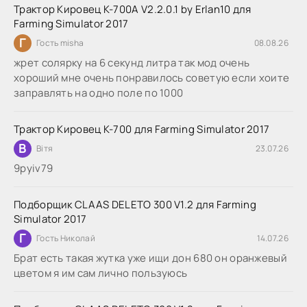
Трактор Кировец К-700А V2.2.0.1 by Erlan10 для
Farming Simulator 2017
Г
Гость misha
08.08.26
жрет солярку на 6 секунд литра так мод очень
хороший мне очень понравилось советую если хоите
заправлять на одно поле по 1000
Трактор Кировец К-700 для Farming Simulator 2017
В
Вітя
23.07.26
9руіv79
Подборщик CLAAS DELETO 300 V1.2 для Farming
Simulator 2017
Г
Гость Николай
14.07.26
Брат есть такая жутка уже ищи дон 680 он оранжевый
цветом я им сам лично пользуюсь