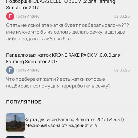
Подборщик CLAAS DELETO 300 V1.2 для Farming
Simulator 2017
Г
Гость Andrey
02.03.26
Опять не ясно! эта жатка будет подберать салому???
мне нужно что бы из соломы делать сечку, а дальше
либо продавать либо на бга...
Пак валковых жаток KRONE RAKE PACK V1.0.0.0 для
Farming Simulator 2017
Г
Гость Andrey
02.03.26
Что подберают жатки? есть жатки которые
подбирают солому для переработки в сечку?
ПОПУЛЯРНОЕ
Карта для игры Farming Simulator 2017 (v1.5.3.1)
"Чернобыль зона отчуждения" v1.4