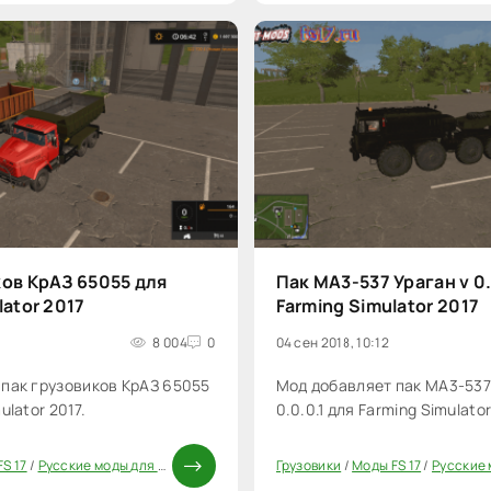
ов КрАЗ 65055 для
Пак MA3-537 Ураган v 0.
lator 2017
Farming Simulator 2017
8 004
0
04 сен 2018, 10:12
пак грузовиков КрАЗ 65055
Мод добавляет пак MA3-537
ulator 2017.
0.0.0.1 для Farming Simulator
S 17
/
Русские моды для FS 17
/
Моды ФС 17
/
Грузовики
Паки
/
Моды FS 17
/
Русские мо
20