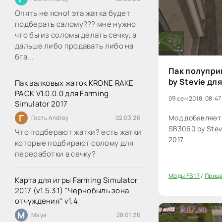
Опять не ясно! эта жатка будет
подберать салому??? мне нужно
что бы из соломы делать сечку, а
дальше либо продавать либо на
бга...
Пак полупри
by Stevie для
Пак валковых жаток KRONE RAKE
PACK V1.0.0.0 для Farming
09 сен 2018, 08:47
Simulator 2017
Г
Мод добавляет
Гость Andrey
02.03.26
SB3060 by Stevi
Что подберают жатки? есть жатки
2017.
которые подбирают солому для
переработки в сечку?
Моды FS 17
/
Прице
Карта для игры Farming Simulator
20
2017 (v1.5.3.1) "Чернобыль зона
отчуждения" v1.4
M
Maya
28.01.26