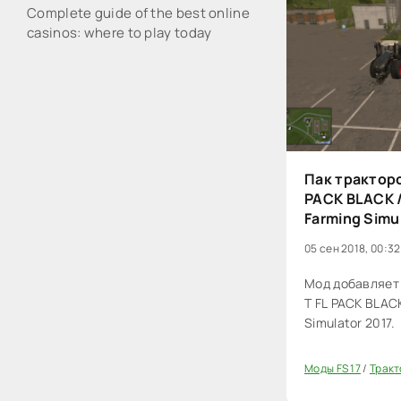
Complete guide of the best online
casinos: where to play today
Пак тракторо
PACK BLACK /
Farming Simu
05 сен 2018, 00:32
Мод добавляет 
T FL PACK BLACK
Simulator 2017.
Моды FS 17
/
Тракт
20