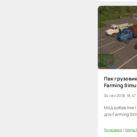
Пак грузовик
Farming Simu
04 сен 2018, 18:47
Мод добавляет 
для Farming Sim
Грузовики
/
Моды F
20