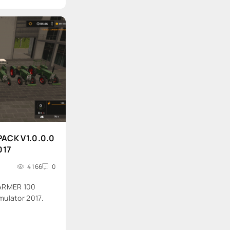
ACK V1.0.0.0
017
4 166
0
ARMER 100
mulator 2017.