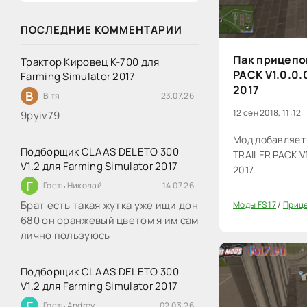
ПОСЛЕДНИЕ КОММЕНТАРИИ
Пак прицепо
Трактор Кировец К-700 для
PACK V1.0.0.
Farming Simulator 2017
2017
В
Вітя
23.07.26
12 сен 2018, 11:12
9руіv79
Мод добавляет
Подборщик CLAAS DELETO 300
TRAILER PACK V1
V1.2 для Farming Simulator 2017
2017.
Г
Гость Николай
14.07.26
Брат есть такая жутка уже ищи дон
Моды FS 17
/
Прице
20
680 он оранжевый цветом я им сам
лично пользуюсь
Подборщик CLAAS DELETO 300
V1.2 для Farming Simulator 2017
Г
Гость Andrey
02.03.26