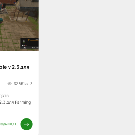
le v 2.3 для
32 851
3
дств
 2.3 для Farming
оды ФС 17
/
Паки