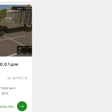
0.0.1 для
10 771
0
 Ураган v
 2017.
ды для FS 17
/
Моды ФС 17
/
Паки