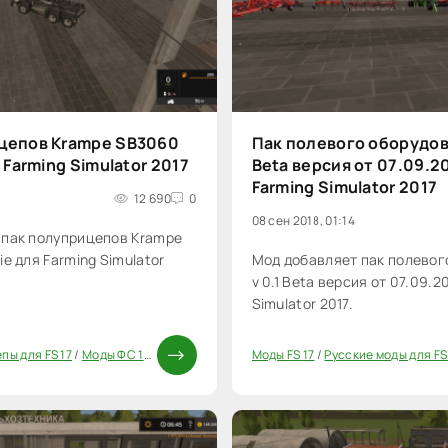
цепов Krampe SB3060
Пак полевого оборудов
 Farming Simulator 2017
Beta версия от 07.09.2
Farming Simulator 2017
12 690
0
08 сен 2018, 01:14
 пак полуприцепов Krampe
e для Farming Simulator
Мод добавляет пак полевог
v 0.1 Beta версия от 07.09.2
Simulator 2017.
пы для FS 17
/
Моды ФС 17
/
Паки
Моды FS 17
/
Русские моды для FS
20