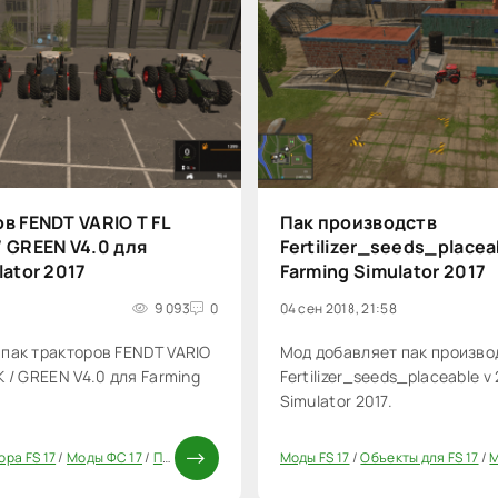
в FENDT VARIO T FL
Пак производств
 GREEN V4.0 для
Fertilizer_seeds_placeab
lator 2017
Farming Simulator 2017
9 093
0
04 сен 2018, 21:58
пак тракторов FENDT VARIO
Мод добавляет пак произво
 / GREEN V4.0 для Farming
Fertilizer_seeds_placeable v
Simulator 2017.
ора FS 17
/
Моды ФС 17
/
Паки
Моды FS 17
/
Объекты для FS 17
/
М
40