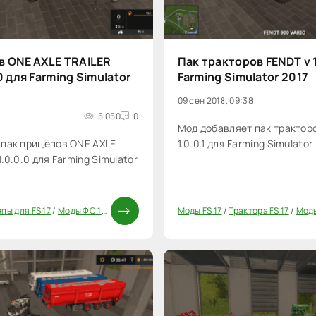
в ONE AXLE TRAILER
Пак тракторов FENDT v 1
0 для Farming Simulator
Farming Simulator 2017
09 сен 2018, 09:38
5 050
0
Мод добавляет пак трактор
 пак прицепов ONE AXLE
1.0.0.1 для Farming Simulator 
.0.0.0 для Farming Simulator
пы для FS 17
/
Моды ФС 17
/
Паки
Моды FS 17
/
Трактора FS 17
/
Моды
20