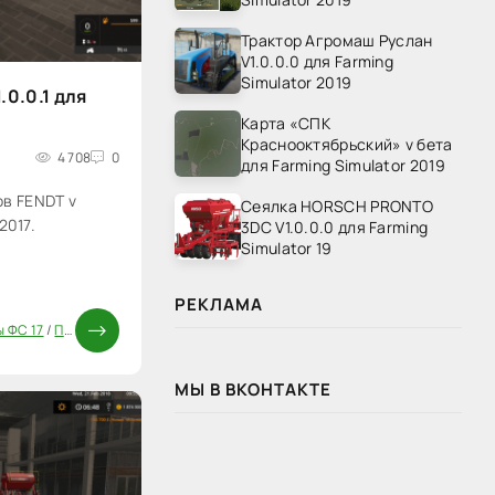
Трактор Агромаш Руслан
V1.0.0.0 для Farming
Simulator 2019
.0.0.1 для
Карта «СПК
Краснооктябрьский» v бета
4 708
0
для Farming Simulator 2019
ов FENDT v
Сеялка HORSCH PRONTO
2017.
3DC V1.0.0.0 для Farming
Simulator 19
РЕКЛАМА
 ФС 17
/
Паки
МЫ В ВКОНТАКТЕ