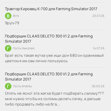
Трактор Кировец К-700 для Farming Simulator 2017
В
Вітя
23.07.26
9руіv79
Подборщик CLAAS DELETO 300 V1.2 для Farming
Simulator 2017
Г
Гость Николай
14.07.26
Брат есть такая жутка уже ищи дон 680 он оранжевый
цветом я им сам лично пользуюсь
Подборщик CLAAS DELETO 300 V1.2 для Farming
Simulator 2017
Г
Гость Andrey
02.03.26
Опять не ясно! эта жатка будет подберать салому???
мне нужно что бы из соломы делать сечку, а дальше
либо продавать либо на бга...