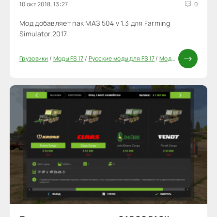
10 окт 2018, 13:27
0
Мод добавляет пак МАЗ 504 v 1.3 для Farming
Simulator 2017.
Грузовики
/
Моды FS 17
/
Русские моды для FS 17
/
Моды ФС 17
/
Паки