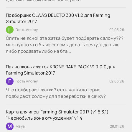
Подборщик CLAAS DELETO 300 V1.2 для Farming
Simulator 2017
Г
Гость Andrey
02.03.26
Опять не ясно! эта жатка будет подберать салому???
мне нужно что бы из соломы делать сечку, а дальше
либо продавать либо на бга...
Пак валковых жаток KRONE RAKE PACK V1.0.0.0 для
Farming Simulator 2017
Г
Гость Andrey
02.03.26
Что подберают жатки? есть жатки которые
подбирают солому для переработки в сечку?
Карта для игры Farming Simulator 2017 (v1.5.3.1)
"Чернобыль зона отчуждения" v1.4
M
Maya
28.01.26