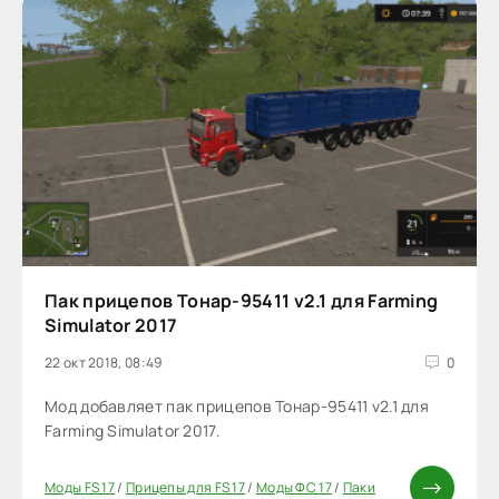
Пак прицепов Тонар-95411 v2.1 для Farming
Simulator 2017
22 окт 2018, 08:49
0
Мод добавляет пак прицепов Тонар-95411 v2.1 для
Farming Simulator 2017.
Моды FS 17
/
Прицепы для FS 17
/
Моды ФС 17
/
Паки