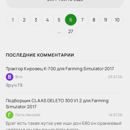
1
2
3
4
5
6
7
8
9
10
...
27
ПОСЛЕДНИЕ КОММЕНТАРИИ
Трактор Кировец К-700 для Farming Simulator 2017
В
Вітя
23.07.26
9руіv79
Подборщик CLAAS DELETO 300 V1.2 для Farming
Simulator 2017
Г
Гость Николай
14.07.26
Брат есть такая жутка уже ищи дон 680 он оранжевый
цветом я им сам лично пользуюсь