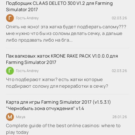
Подборщик CLAAS DELETO 300 V1.2 для Farming
Simulator 2017
Г
Гость Andrey
02.03.26
Опять не ясно! эта жатка будет подберать салому???
мне нужно что бы из соломы делать сечку, а дальше
либо продавать либо на бга...
Пак валковых жаток KRONE RAKE PACK V1.0.0.0 для
Farming Simulator 2017
Г
Гость Andrey
02.03.26
Что подберают жатки? есть жатки которые
подбирают солому для переработки в сечку?
Карта для игры Farming Simulator 2017 (v1.5.3.1)
"Чернобыль зона отчуждения" v1.4
M
Maya
28.01.26
Complete guide of the best online casinos: where to
play today