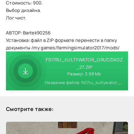
Стоимость: 900.
Выбор дизайна.
Лог чист.
АВТОР: Bartek90256
Установка: файл в ZIP формате перенести в папку
документы /my games/farmingsimulator2017/mods/
FS17RU_KULTYWATOR_GRUDZIADZ
_27.ZIP
Размер: 3.98 Mb
Название файла: fs17ru_kultywator_grudziadz_27.zip
Смотрите также: