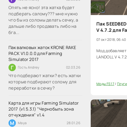
Опять не ясно! эта жатка будет
подберать салому??? мне нужно
что бы из соломы делать сечку, а
Пак SEEDBED
дальше либо продавать либо на
V 4.7.2 для F
бга...
07 окт 2018, 06:40
Пак валковых жаток KRONE RAKE
Мод добавляет
PACK V1.0.0.0 для Farming
LANDOLL V 4.7.2
Simulator 2017
Г
Гость Andrey
02.03.26
Что подберают жатки? есть жатки
которые подбирают солому для
Моды FS 17
/
Плуги
20
переработки в сечку?
Карта для игры Farming Simulator
2017 (v1.5.3.1) "Чернобыль зона
отчуждения" v1.4
M
Maya
28.01.26