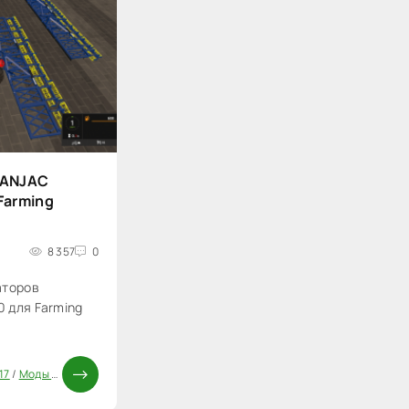
PANJAC
Farming
8 357
0
аторов
 для Farming
17
/
Моды ФС 17
/
Паки