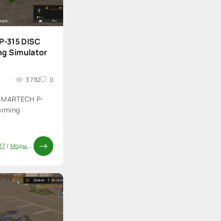
-315 DISC
g Simulator
3 792
0
р MARTECH P-
arming
17
/
Моды ФС 17