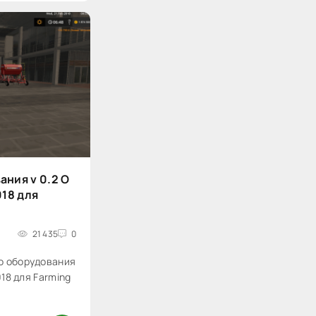
ания v 0.2 O
018 для
21 435
0
о оборудования
018 для Farming