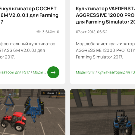
й культиватор COCHET
Культиватор VAEDERST
M V2.0.0.1 для Farming
AGGRESSIVE 12000 PRO
17
для Farming Simulator 2
3 614
0
07 окт 2018, 06:52
 фронтальный культиватор
Мод добавляет культивато
TASS 6M V2.0.0.1 для
AGGRESSIVE 12000 PROTOTY
or 2017.
Farming Simulator 2017.
иваторы для FS17
/
Моды ФС 17
Моды FS 17
/
Культиваторы для FS
60