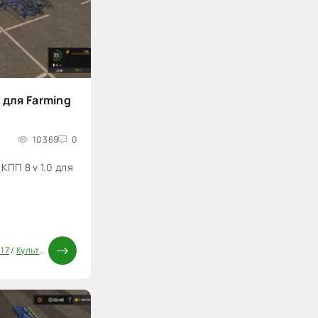
 для Farming
10 369
0
КПП 8 v 1.0 для
 17
/
Культиваторы для FS17
/
Моды ФС 17