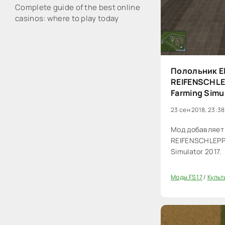
Complete guide of the best online
casinos: where to play today
Полольник E
REIFENSCHLEP
Farming Simu
23 сен 2018, 23:38
Мод добавляет
REIFENSCHLEPPE
Simulator 2017.
Моды FS 17
/
Культ
20