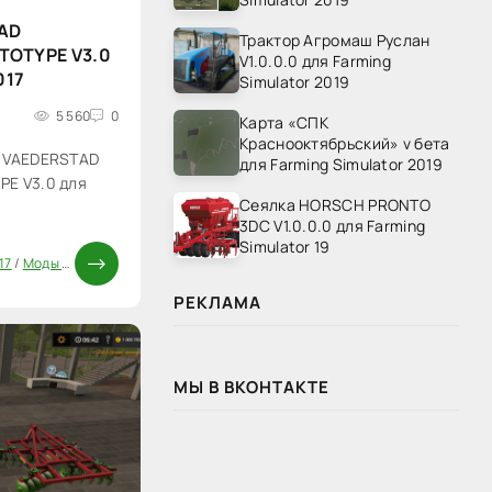
AD
Трактор Агромаш Руслан
TOTYPE V3.0
V1.0.0.0 для Farming
017
Simulator 2019
5 560
0
Карта «СПК
Краснооктябрьский» v бета
р VAEDERSTAD
для Farming Simulator 2019
PE V3.0 для
Сеялка HORSCH PRONTO
3DC V1.0.0.0 для Farming
Simulator 19
17
/
Моды ФС 17
РЕКЛАМА
МЫ В ВКОНТАКТЕ