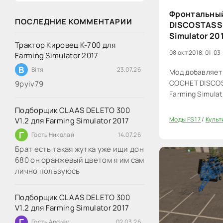
Фронтальны
ПОСЛЕДНИЕ КОММЕНТАРИИ
DISCOSTASS 6
Simulator 20
Трактор Кировец К-700 для
08 окт 2018, 01:03
Farming Simulator 2017
В
Вітя
23.07.26
Мод добавляет
COCHET DISCOS
9руіv79
Farming Simulat
Подборщик CLAAS DELETO 300
Моды FS 17
/
Культ
V1.2 для Farming Simulator 2017
20
Г
Гость Николай
14.07.26
Брат есть такая жутка уже ищи дон
680 он оранжевый цветом я им сам
лично пользуюсь
Подборщик CLAAS DELETO 300
V1.2 для Farming Simulator 2017
Г
Гость Andrey
02.03.26