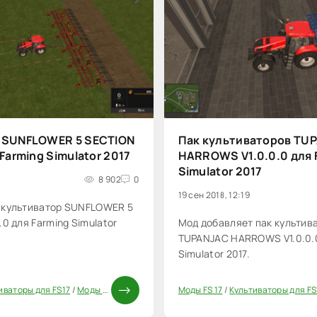
 SUNFLOWER 5 SECTION
Пак культиваторов TU
 Farming Simulator 2017
HARROWS V1.0.0.0 для 
Simulator 2017
8 902
0
19 сен 2018, 12:19
 культиватор SUNFLOWER 5
0 для Farming Simulator
Мод добавляет пак культив
TUPANJAC HARROWS V1.0.0.0
Simulator 2017.
иваторы для FS17
/
Моды ФС 17
Моды FS 17
/
Культиваторы для FS
20