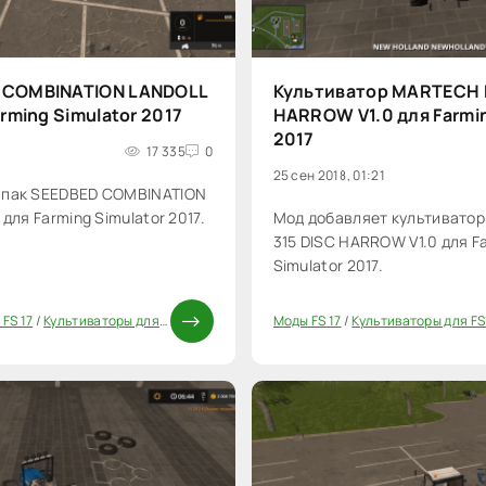
 COMBINATION LANDOLL
Культиватор MARTECH P
arming Simulator 2017
HARROW V1.0 для Farmin
2017
17 335
0
25 сен 2018, 01:21
 пак SEEDBED COMBINATION
 для Farming Simulator 2017.
Мод добавляет культивато
315 DISC HARROW V1.0 для F
Simulator 2017.
 FS 17
/
Культиваторы для FS17
/
Моды ФС 17
Моды FS 17
/
Паки
/
Культиваторы для FS
20