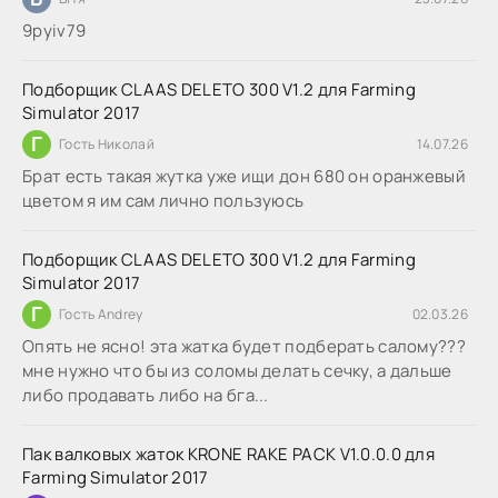
9руіv79
Подборщик CLAAS DELETO 300 V1.2 для Farming
Simulator 2017
Г
Гость Николай
14.07.26
Брат есть такая жутка уже ищи дон 680 он оранжевый
цветом я им сам лично пользуюсь
Подборщик CLAAS DELETO 300 V1.2 для Farming
Simulator 2017
Г
Гость Andrey
02.03.26
Опять не ясно! эта жатка будет подберать салому???
мне нужно что бы из соломы делать сечку, а дальше
либо продавать либо на бга...
Пак валковых жаток KRONE RAKE PACK V1.0.0.0 для
Farming Simulator 2017