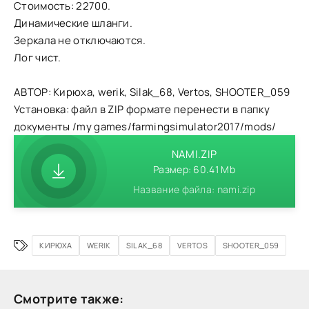
Стоимость: 22700.
Динамические шланги.
Зеркала не отключаются.
Лог чист.
АВТОР: Кирюха, werik, Silak_68, Vertos, SHOOTER_059
Установка: файл в ZIP формате перенести в папку
документы /my games/farmingsimulator2017/mods/
NAMI.ZIP
Размер: 60.41 Mb
Название файла: nami.zip
КИРЮХА
WERIK
SILAK_68
VERTOS
SHOOTER_059
Смотрите также: