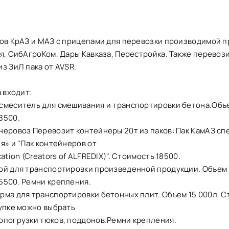
ков КрАЗ и МАЗ с прицепами для перевозки производимой п
я, СибАгроКом, Дары Кавказа, Перестройка. Также перевоз
з ЗиЛ пака от AVSR.
а входит:
смеситель для смешивания и транспортировки бетона.Объ
8500.
неровоз Перевозит контейнеры 20т из паков: Пак КамАЗ сп
я» и "Пак контейнеров от
ation (Creators of ALFREDIX)". Стоимость 18500.
ой для транспортировки произведенной продукции. Объем 
5500. Ремни крепления.
рма для транспортировки бетонных плит. Объем 15 000л. С
купке можно выбрать
опогрузки тюков, поддонов.Ремни крепления.