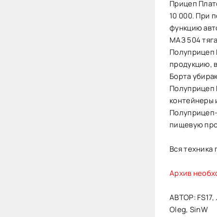
Прицеп Плат
10 000. При 
функцию авт
МАЗ 504 тяга
Полуприцеп 
продукцию, 
Борта убира
Полуприцеп 
контейнеры и
Полуприцеп-
пищевую пр
Вся техника 
Архив необх
АВТОР: FS17, 
Oleg, SinW