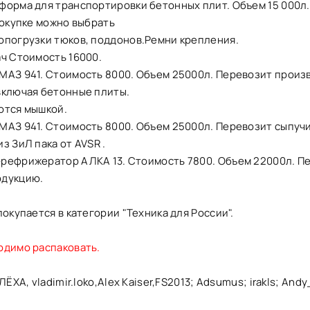
форма для транспортировки бетонных плит. Объем 15 000л
покупке можно выбрать
опогрузки тюков, поддонов.Ремни крепления.
ч Стоимость 16000.
МАЗ 941. Стоимость 8000. Объем 25000л. Перевозит прои
включая бетонные плиты.
ются мышкой.
МАЗ 941. Стоимость 8000. Объем 25000л. Перевозит сыпучи
з ЗиЛ пака от AVSR .
рефрижератор АЛКА 13. Стоимость 7800. Объем 22000л. П
одукцию.
покупается в категории "Техника для России".
одимо распаковать.
ЛЁХА, vladimir.loko,Alex Kaiser,FS2013; Adsumus; irakls; And