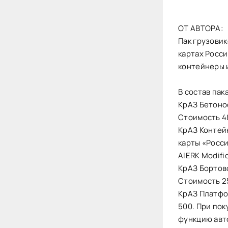
ОТ АВТОРА:
Пак грузови
картах Росси
контейнеры и
В состав пак
КрАЗ Бетоно
Стоимость 4
КрАЗ Контей
карты «Росси
AlERK Modific
КрАЗ Бортов
Стоимость 2
КрАЗ Платфо
500. При по
функцию авт