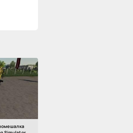
ономешалка
ng Simulator