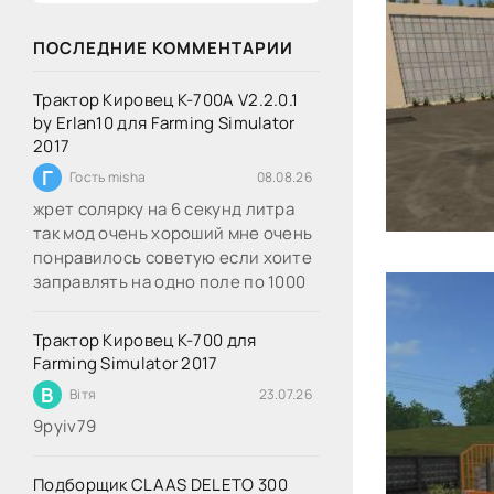
ПОСЛЕДНИЕ КОММЕНТАРИИ
Трактор Кировец К-700А V2.2.0.1
by Erlan10 для Farming Simulator
2017
Г
Гость misha
08.08.26
жрет солярку на 6 секунд литра
так мод очень хороший мне очень
понравилось советую если хоите
заправлять на одно поле по 1000
Трактор Кировец К-700 для
Farming Simulator 2017
В
Вітя
23.07.26
9руіv79
Подборщик CLAAS DELETO 300