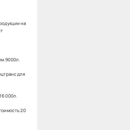
родукции на
ит
ем 9000л.
ецтранс для
16 000л.
тоимость 20