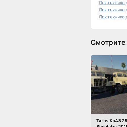
Пак техника д
Пак техника д
Пак техника д
Смотрите 
Тягач КрАЗ 25
Simulator 201