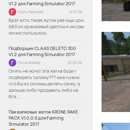
V1.2 для Farming Simulator 2017
Г
Гость Николай
14.07.26
Брат есть такая жутка уже ищи дон
680 он оранжевый цветом я им сам
лично пользуюсь
Подборщик CLAAS DELETO 300
V1.2 для Farming Simulator 2017
Г
Гость Andrey
02.03.26
Опять не ясно! эта жатка будет
подберать салому??? мне нужно
что бы из соломы делать сечку, а
дальше либо продавать либо на
бга...
Пак валковых жаток KRONE RAKE
PACK V1.0.0.0 для Farming
Simulator 2017