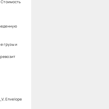
. Стоимость
зведенную
е грузы и
еревозит
y_V, Envelope