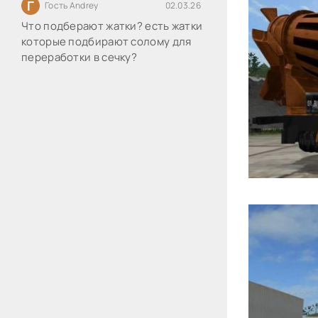
Г
Гость Andrey
02.03.26
Что подберают жатки? есть жатки
которые подбирают солому для
переработки в сечку?