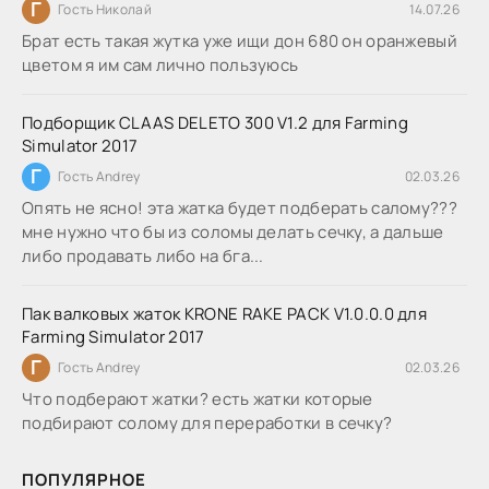
Г
Гость Николай
14.07.26
Брат есть такая жутка уже ищи дон 680 он оранжевый
цветом я им сам лично пользуюсь
Подборщик CLAAS DELETO 300 V1.2 для Farming
Simulator 2017
Г
Гость Andrey
02.03.26
Опять не ясно! эта жатка будет подберать салому???
мне нужно что бы из соломы делать сечку, а дальше
либо продавать либо на бга...
Пак валковых жаток KRONE RAKE PACK V1.0.0.0 для
Farming Simulator 2017
Г
Гость Andrey
02.03.26
Что подберают жатки? есть жатки которые
подбирают солому для переработки в сечку?
ПОПУЛЯРНОЕ