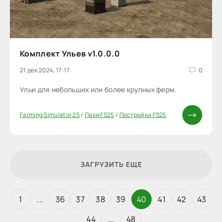
Комплект Ульев v1.0.0.0
21 дек 2024, 17:17
0
Ульи для небольших или более крупных ферм.
Farming Simulator 25
/
Паки FS25
/
Постройки FS25
ЗАГРУЗИТЬ ЕЩЕ
1
...
36
37
38
39
40
41
42
43
44
...
48