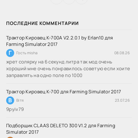
ПОСЛЕДНИЕ КОММЕНТАРИИ
Трактор Кировец К-700А V2.2.0.1 by Erlan10 для
Farming Simulator 2017
Г
Гость misha
08.08.26
жрет солярку на 6 секунд литра так мод очень
хороший мне очень понравилось советую если хоите
заправлять на одно поле по 1000
Трактор Кировец К-700 для Farming Simulator 2017
В
Вітя
23.07.26
9руіv79
Подборщик CLAAS DELETO 300 V1.2 для Farming
Simulator 2017