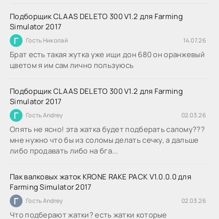
Подборщик CLAAS DELETO 300 V1.2 для Farming
Simulator 2017
Г
Гость Николай
14.07.26
Брат есть такая жутка уже ищи дон 680 он оранжевый
цветом я им сам лично пользуюсь
Подборщик CLAAS DELETO 300 V1.2 для Farming
Simulator 2017
Г
Гость Andrey
02.03.26
Опять не ясно! эта жатка будет подберать салому???
мне нужно что бы из соломы делать сечку, а дальше
либо продавать либо на бга...
Пак валковых жаток KRONE RAKE PACK V1.0.0.0 для
Farming Simulator 2017
Г
Гость Andrey
02.03.26
Что подберают жатки? есть жатки которые