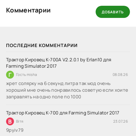
Комментарии
ДОБАВИТЬ
ПОСЛЕДНИЕ КОММЕНТАРИИ
Трактор Кировец К-700А V2.2.0.1 by Erlan10 для
Farming Simulator 2017
Г
Гость misha
08.08.26
жрет солярку на 6 секунд литра так мод очень
хороший мне очень понравилось советую если хоите
заправлять на одно поле по 1000
Трактор Кировец К-700 для Farming Simulator 2017
В
Вітя
23.07.26
9руіv79