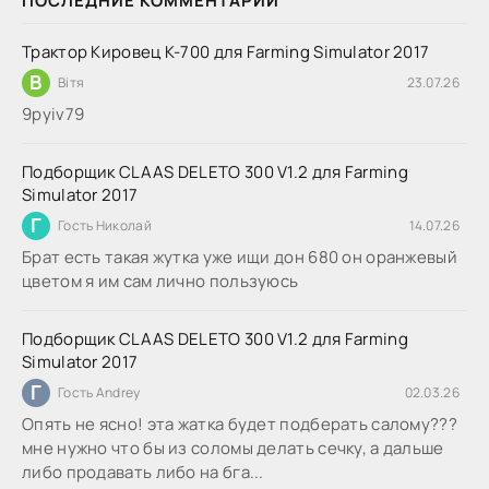
ПОСЛЕДНИЕ КОММЕНТАРИИ
Трактор Кировец К-700 для Farming Simulator 2017
В
Вітя
23.07.26
9руіv79
Подборщик CLAAS DELETO 300 V1.2 для Farming
Simulator 2017
Г
Гость Николай
14.07.26
Брат есть такая жутка уже ищи дон 680 он оранжевый
цветом я им сам лично пользуюсь
Подборщик CLAAS DELETO 300 V1.2 для Farming
Simulator 2017
Г
Гость Andrey
02.03.26
Опять не ясно! эта жатка будет подберать салому???
мне нужно что бы из соломы делать сечку, а дальше
либо продавать либо на бга...