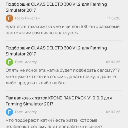
Подборщик CLAAS DELETO 300 V1.2 для Farming
Simulator 2017
Г
Гость Николай
14.07.26
Брат есть такая жутка уже ищи дон 680 он оранжевый
цветом я им сам лично пользуюсь
Подборщик CLAAS DELETO 300 V1.2 для Farming
Simulator 2017
Г
Гость Andrey
02.03.26
Опять не ясно! эта жатка будет подберать салому???
мне нужно что бы из соломы делать сечку, а дальше
либо продавать либо на бга...
Пак валковых жаток KRONE RAKE PACK V1.0.0.0 для
Farming Simulator 2017
Г
Гость Andrey
02.03.26
Что подберают жатки? есть жатки которые
подбирают солому для переработки в сечку?