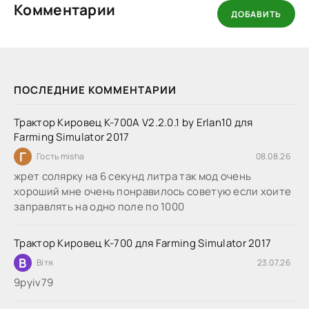
Комментарии
ДОБАВИТЬ
ПОСЛЕДНИЕ КОММЕНТАРИИ
Трактор Кировец К-700А V2.2.0.1 by Erlan10 для
Farming Simulator 2017
Г
Гость misha
08.08.26
жрет солярку на 6 секунд литра так мод очень
хороший мне очень понравилось советую если хоите
заправлять на одно поле по 1000
Трактор Кировец К-700 для Farming Simulator 2017
В
Вітя
23.07.26
9руіv79