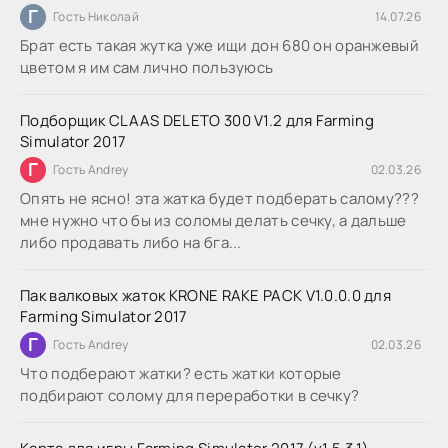
Г
Гость Николай
14.07.26
Брат есть такая жутка уже ищи дон 680 он оранжевый
цветом я им сам лично пользуюсь
Подборщик CLAAS DELETO 300 V1.2 для Farming
Simulator 2017
Г
Гость Andrey
02.03.26
Опять не ясно! эта жатка будет подберать салому???
мне нужно что бы из соломы делать сечку, а дальше
либо продавать либо на бга...
Пак валковых жаток KRONE RAKE PACK V1.0.0.0 для
Farming Simulator 2017
Г
Гость Andrey
02.03.26
Что подберают жатки? есть жатки которые
подбирают солому для переработки в сечку?