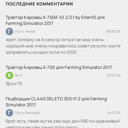
ПОСЛЕДНИЕ КОММЕНТАРИИ
Трактор Кировец К-700А V2.2.0.1 by Erlan10 для
Farming Simulator 2017
Г
Гость misha
08.08.26
жрет солярку на 6 секунд литра так мод очень
хороший мне очень понравилось советую если хоите
заправлять на одно поле по 1000
Трактор Кировец К-700 для Farming Simulator 2017
В
Вітя
23.07.26
9руіv79
Подборщик CLAAS DELETO 300 V1.2 для Farming
Simulator 2017
Г
Гость Николай
14.07.26
Брат есть такая жутка уже ищи дон 680 он оранжевый
цветом я им сам лично пользуюсь