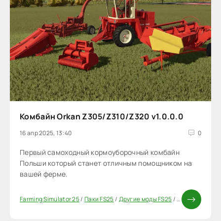
Комбайн Orkan Z305/Z310/Z320 v1.0.0.0
16 апр 2025, 13:40
0
Первый самоходный кормоуборочный комбайн
Польши который станет отличным помощником на
вашей ферме.
Farming Simulator 25
/
Паки FS25
/
Другие моды FS25
/
Комбайны FS2