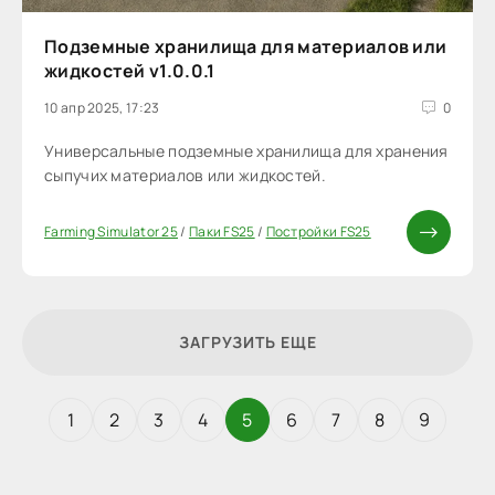
Подземные хранилища для материалов или
жидкостей v1.0.0.1
10 апр 2025, 17:23
0
Универсальные подземные хранилища для хранения
сыпучих материалов или жидкостей.
Farming Simulator 25
/
Паки FS25
/
Постройки FS25
ЗАГРУЗИТЬ ЕЩЕ
1
2
3
4
5
6
7
8
9