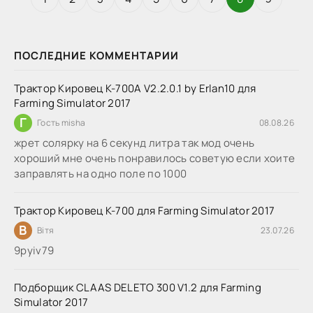
ПОСЛЕДНИЕ КОММЕНТАРИИ
Трактор Кировец К-700А V2.2.0.1 by Erlan10 для
Farming Simulator 2017
Г
Гость misha
08.08.26
жрет солярку на 6 секунд литра так мод очень
хороший мне очень понравилось советую если хоите
заправлять на одно поле по 1000
Трактор Кировец К-700 для Farming Simulator 2017
В
Вітя
23.07.26
9руіv79
Подборщик CLAAS DELETO 300 V1.2 для Farming
Simulator 2017