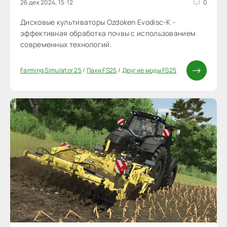
26 дек 2024, 15:12
0
Дисковые культиваторы Ozdoken Evodisc-K -
эффективная обработка почвы с использованием
современных технологий.
Farming Simulator 25
/
Паки FS25
/
Другие моды FS25