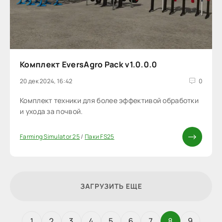
Комплект EversAgro Pack v1.0.0.0
20 дек 2024, 16:42
0
Комплект техники для более эффективой обработки
и ухода за почвой.
Farming Simulator 25
/
Паки FS25
ЗАГРУЗИТЬ ЕЩЕ
1
2
3
4
5
6
7
8
9