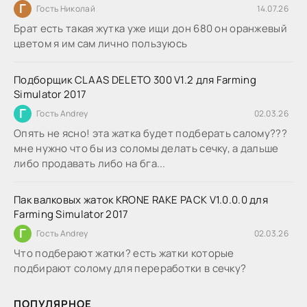
Г
Гость Николай
14.07.26
Брат есть такая жутка уже ищи дон 680 он оранжевый
цветом я им сам лично пользуюсь
Подборщик CLAAS DELETO 300 V1.2 для Farming
Simulator 2017
Г
Гость Andrey
02.03.26
Опять не ясно! эта жатка будет подберать салому???
мне нужно что бы из соломы делать сечку, а дальше
либо продавать либо на бга...
Пак валковых жаток KRONE RAKE PACK V1.0.0.0 для
Farming Simulator 2017
Г
Гость Andrey
02.03.26
Что подберают жатки? есть жатки которые
подбирают солому для переработки в сечку?
ПОПУЛЯРНОЕ