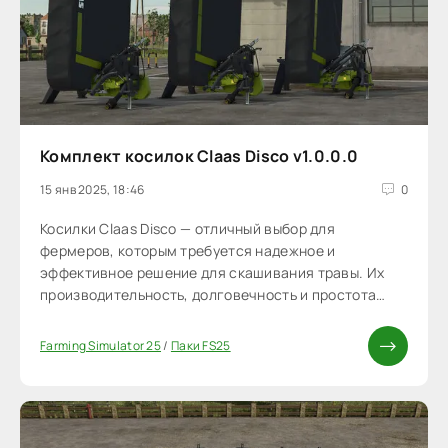
Комплект косилок Claas Disco v1.0.0.0
15 янв 2025, 18:46
0
Косилки Claas Disco — отличный выбор для
фермеров, которым требуется надежное и
эффективное решение для скашивания травы. Их
производительность, долговечность и простота
использования гарантируют, что они будут хорошо
служить в различных сельскохозяйственных
Farming Simulator 25
/
Паки FS25
условиях.