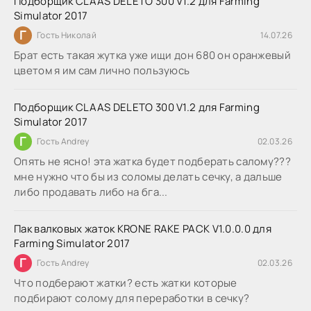
Подборщик CLAAS DELETO 300 V1.2 для Farming
Simulator 2017
Г
Гость Николай
14.07.26
Брат есть такая жутка уже ищи дон 680 он оранжевый
цветом я им сам лично пользуюсь
Подборщик CLAAS DELETO 300 V1.2 для Farming
Simulator 2017
Г
Гость Andrey
02.03.26
Опять не ясно! эта жатка будет подберать салому???
мне нужно что бы из соломы делать сечку, а дальше
либо продавать либо на бга...
Пак валковых жаток KRONE RAKE PACK V1.0.0.0 для
Farming Simulator 2017
Г
Гость Andrey
02.03.26
Что подберают жатки? есть жатки которые
подбирают солому для переработки в сечку?