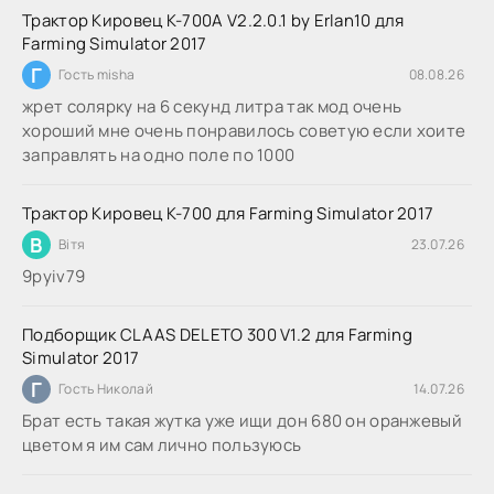
Трактор Кировец К-700А V2.2.0.1 by Erlan10 для
Farming Simulator 2017
Г
Гость misha
08.08.26
жрет солярку на 6 секунд литра так мод очень
хороший мне очень понравилось советую если хоите
заправлять на одно поле по 1000
Трактор Кировец К-700 для Farming Simulator 2017
В
Вітя
23.07.26
9руіv79
Подборщик CLAAS DELETO 300 V1.2 для Farming
Simulator 2017
Г
Гость Николай
14.07.26
Брат есть такая жутка уже ищи дон 680 он оранжевый
цветом я им сам лично пользуюсь