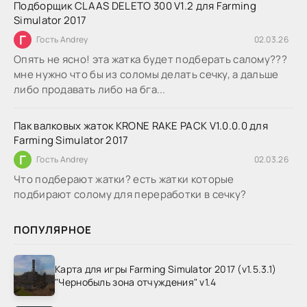
Подборщик CLAAS DELETO 300 V1.2 для Farming
Simulator 2017
Г
Гость Andrey
02.03.26
Опять не ясно! эта жатка будет подберать салому???
мне нужно что бы из соломы делать сечку, а дальше
либо продавать либо на бга...
Пак валковых жаток KRONE RAKE PACK V1.0.0.0 для
Farming Simulator 2017
Г
Гость Andrey
02.03.26
Что подберают жатки? есть жатки которые
подбирают солому для переработки в сечку?
ПОПУЛЯРНОЕ
Карта для игры Farming Simulator 2017 (v1.5.3.1)
"Чернобыль зона отчуждения" v1.4