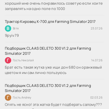
хороший мне очень понравилось советую если хоите
заправлять на одно поле по 1000
Трактор Кировец К-700 для Farming Simulator 2017
В
Вітя
23.07.26
9руіv79
Подборщик CLAAS DELETO 300 V1.2 для Farming
Simulator 2017
Г
Гость Николай
14.07.26
Брат есть такая жутка уже ищи дон 680 он оранжевый
цветом я им сам лично пользуюсь
Подборщик CLAAS DELETO 300 V1.2 для Farming
Simulator 2017
Г
Гость Andrey
02.03.26
Опять не ясно! эта жатка будет подберать салому???