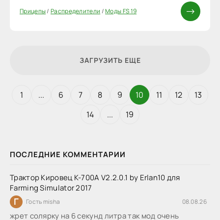
Прицепы
/
Распределители
/
Моды FS 19
ЗАГРУЗИТЬ ЕЩЕ
1
...
6
7
8
9
10
11
12
13
14
...
19
ПОСЛЕДНИЕ КОММЕНТАРИИ
Трактор Кировец К-700А V2.2.0.1 by Erlan10 для
Farming Simulator 2017
Г
Гость misha
08.08.26
жрет солярку на 6 секунд литра так мод очень