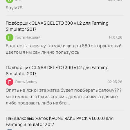
9руіv79
Подборщик CLAAS DELETO 300 V1.2 для Farming
Simulator 2017
Г
Гость Николай
14.07.26
Брат есть такая жутка уже ищи дон 680 он оранжевый
цветом я им сам лично пользуюсь
Подборщик CLAAS DELETO 300 V1.2 для Farming
Simulator 2017
Г
Гость Andrey
02.03.26
Опять не ясно! эта жатка будет подберать салому???
мне нужно что бы из соломы делать сечку, а дальше
либо продавать либо на бга...
Пак валковых жаток KRONE RAKE PACK V1.0.0.0 для
Farming Simulator 2017