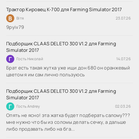
Трактор Кировец К-700 для Farming Simulator 2017
В
Вітя
23.07.26
9руіv79
Подборщик CLAAS DELETO 300 V1.2 для Farming
Simulator 2017
Г
Гость Николай
14.07.26
Брат есть такая жутка уже ищи дон 680 он оранжевый
цветом я им сам лично пользуюсь
Подборщик CLAAS DELETO 300 V1.2 для Farming
Simulator 2017
Г
Гость Andrey
02.03.26
Опять не ясно! эта жатка будет подберать салому???
мне нужно что бы из соломы делать сечку, а дальше
либо продавать либо на бга...