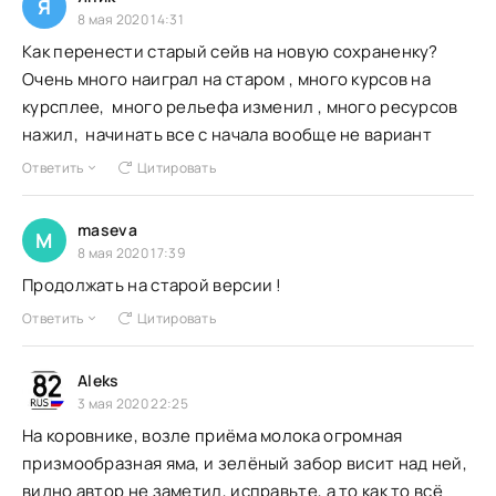
Я
8 мая 2020 14:31
Как перенести старый сейв на новую сохраненку?
Очень много наиграл на старом , много курсов на
курсплее, много рельефа изменил , много ресурсов
нажил, начинать все с начала вообще не вариант
Ответить
Цитировать
maseva
M
8 мая 2020 17:39
Продолжать на старой версии !
Ответить
Цитировать
Aleks
3 мая 2020 22:25
На коровнике, возле приёма молока огромная
призмообразная яма, и зелёный забор висит над ней,
видно автор не заметил, исправьте, а то как то всё