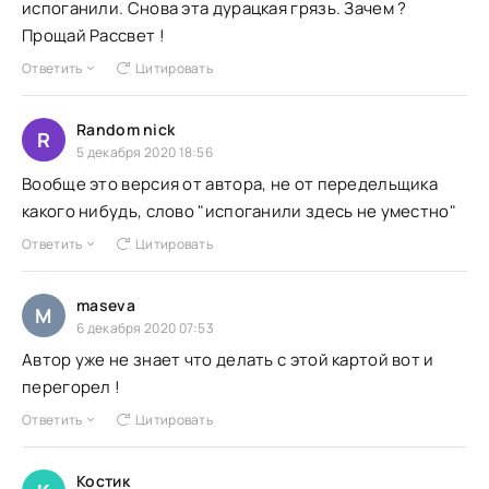
испоганили. Снова эта дурацкая грязь. Зачем ?
Прощай Рассвет !
Ответить
Цитировать
Random nick
R
5 декабря 2020 18:56
Вообще это версия от автора, не от передельщика
какого нибудь, слово "испоганили здесь не уместно"
Ответить
Цитировать
maseva
M
6 декабря 2020 07:53
Автор уже не знает что делать с этой картой вот и
перегорел !
Ответить
Цитировать
Костик