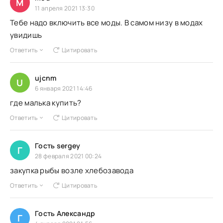
M
11 апреля 2021 13:30
Тебе надо включить все моды. В самом низу в модах
увидишь
Ответить
Цитировать
ujcnm
U
6 января 2021 14:46
где малька купить?
Ответить
Цитировать
Гость sergey
Г
28 февраля 2021 00:24
закупка рыбы возле хлебозавода
Ответить
Цитировать
Гость Александр
Г