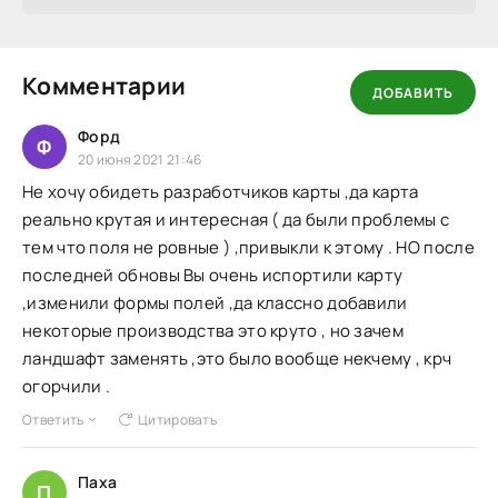
Комментарии
ДОБАВИТЬ
Форд
Ф
20 июня 2021 21:46
Не хочу обидеть разработчиков карты ,да карта
реально крутая и интересная ( да были проблемы с
тем что поля не ровные ) ,привыкли к этому . НО после
последней обновы Вы очень испортили карту
,изменили формы полей ,да классно добавили
некоторые производства это круто , но зачем
ландшафт заменять ,это было вообще некчему , крч
огорчили .
Ответить
Цитировать
Паха
П