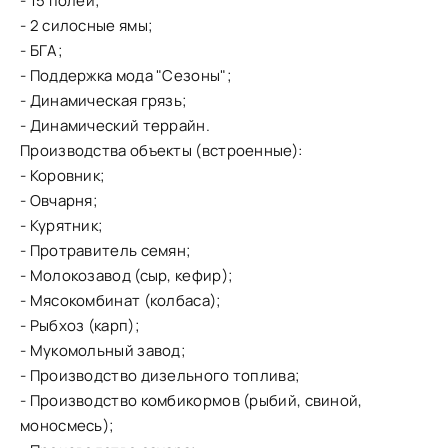
- 15 полей;
- 2 силосные ямы;
- БГА;
- Поддержка мода "Сезоны";
- Динамическая грязь;
- Динамический террайн.
Производства объекты (встроенные):
- Коровник;
- Овчарня;
- Курятник;
- Протравитель семян;
- Молокозавод (сыр, кефир);
- Мясокомбинат (колбаса);
- Рыбхоз (карп);
- Мукомольный завод;
- Производство дизельного топлива;
- Производство комбикормов (рыбий, свиной,
моносмесь);