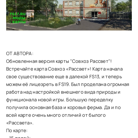
ОТ АВТОРА:
Обновленная версия карты "Совхоз Рассвет"!
Встречайте карта Совхоз «Рассвет»! Карта начала
свое существование еще в далекой FS13, и теперь
можем её лицезреть в FS19. Был проделана огромная
работа над настройкой внешнего вида природы и
функционала новой игры. Большую переделку
получила основная база и коровья ферма. Да и по
всей карте очень много отличий от былого
«Рассвета».
По карте: