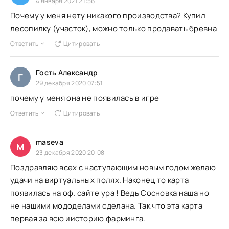
4 января 2021 21:56
Почему у меня нету никакого производства? Купил
лесопилку (участок), можно только продавать бревна
Ответить
Цитировать
Гость Александр
Г
29 декабря 2020 07:51
почему у меня она не появилась в игре
Ответить
Цитировать
maseva
M
23 декабря 2020 20:08
Поздравляю всех с наступающим новым годом желаю
удачи на виртуальных полях. Наконец то карта
появилась на оф. сайте ура ! Ведь Сосновка наша но
не нашими мододелами сделана. Так что эта карта
первая за всю иисторию фарминга.