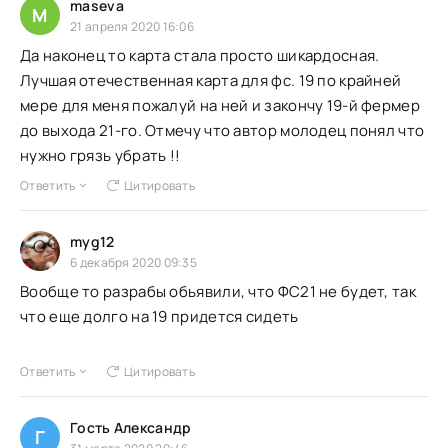
maseva
M
21 апреля 2020 16:06
Да наконец то карта стала просто шикардосная.
Лучшая отечественная карта для фс. 19 по крайней
мере для меня пожалуй на ней и закончу 19-й фермер
до выхода 21-го. Отмечу что автор молодец понял что
нужно грязь убрать !!
Ответить
Цитировать
myg12
6 декабря 2020 09:35
Вообще то разрабы обьявили, что ФС21 не будет, так
что еще долго на 19 придется сидеть
Ответить
Цитировать
Гость Александр
Г