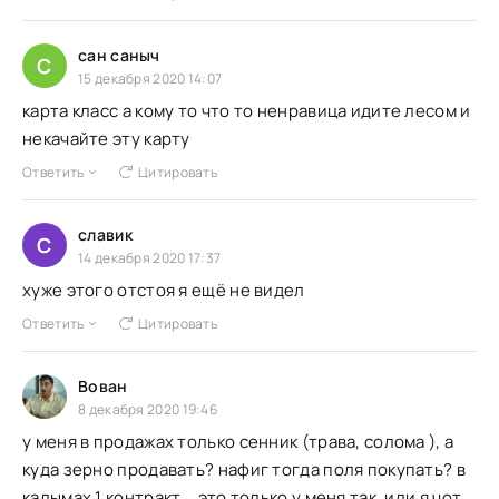
сан саныч
С
15 декабря 2020 14:07
карта класс а кому то что то ненравица идите лесом и
некачайте эту карту
Ответить
Цитировать
славик
С
14 декабря 2020 17:37
хуже этого отстоя я ещё не видел
Ответить
Цитировать
Вован
8 декабря 2020 19:46
у меня в продажах только сенник (трава, солома ), а
куда зерно продавать? нафиг тогда поля покупать? в
калымах 1 контракт... это только у меня так, или я чот