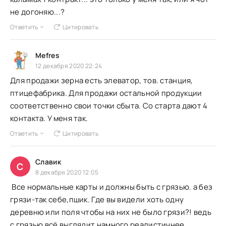
не догоняю...?
Ответить
Цитировать
Mefres
12 декабря 2020 22:24
Для продажи зерна есть элеватор, тов. станция,
птицефабрика. Для продажи остальной продукции
соответственно свои точки сбыта. Со старта дают 4
контакта. У меня так.
Ответить
Цитировать
Славик
С
8 декабря 2020 12:05
Все нормальные карты и должны быть с грязью. а без
грязи-так себе,пшик. Где вы видели хоть одну
деревню или поля чтобы на них не было грязи?! ведь
с грязью всё выглядит намного реалистичнее.