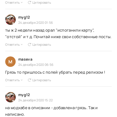
Ответить
Цитировать
myg12
24 декабря 2020 01:56
ты ж 2 недели назад орал "испоганили карту",
"отстой" и т д. Почитай ниже свои собственные посты.
Ответить
Цитировать
maseva
M
24 декабря 2020 06:56
Грязь то пришлось с полей убрать перед релизом !
Ответить
Цитировать
myg12
24 декабря 2020 15:22
на модхабе в описании - добавлена грязь. Так и
написано.