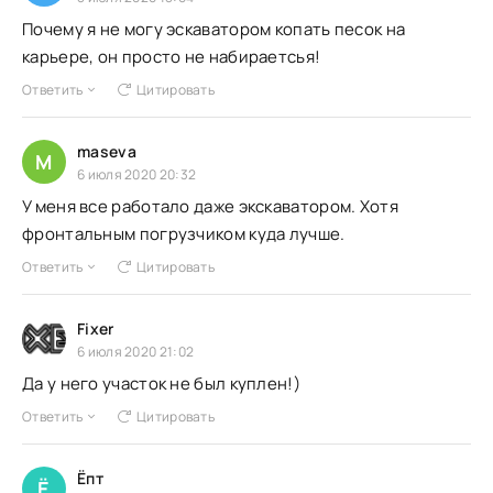
Почему я не могу эскаватором копать песок на
карьере, он просто не набираетсья!
Ответить
Цитировать
maseva
M
6 июля 2020 20:32
У меня все работало даже экскаватором. Хотя
фронтальным погрузчиком куда лучше.
Ответить
Цитировать
Fixer
6 июля 2020 21:02
Да у него участок не был куплен!)
Ответить
Цитировать
Ёпт
Ё