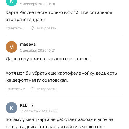
К
5 декабря 2020 11:18
Карта Рассвет есть только в фс 13! Все остальное
это трансгендеры
Ответить
Цитировать
maseva
M
5 декабря 2020 10:21
Да по ходу нвчинать нужно все заново !
Хотя мог бы убрать еще картофелемойку, ведь есть
же дефолтная глобаловская.
Ответить
Цитировать
KLEI_7
K
13 августа 2020 05:26
почему у меня карта не работает захожу в игру на
карту а я двигать не могу и выйти в меню тоже