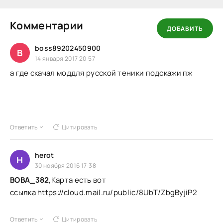
Комментарии
ДОБАВИТЬ
boss89202450900
B
14 января 2017 20:57
а где скачал моддля русской теники подскажи пж
Ответить
Цитировать
herot
H
30 ноября 2016 17:38
BOBA_382
,Карта есть вот
ссылка https://cloud.mail.ru/public/8UbT/ZbgByjiP2
Ответить
Цитировать