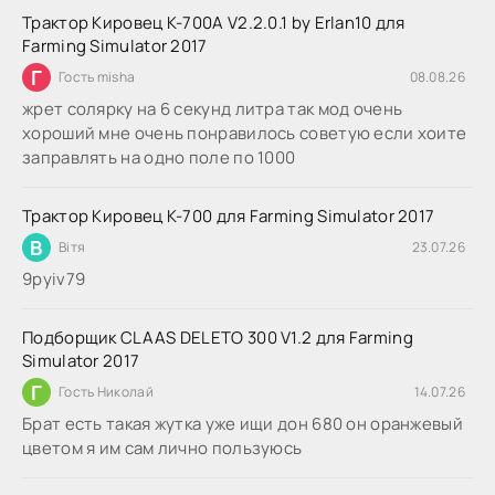
Трактор Кировец К-700А V2.2.0.1 by Erlan10 для
Farming Simulator 2017
Г
Гость misha
08.08.26
жрет солярку на 6 секунд литра так мод очень
хороший мне очень понравилось советую если хоите
заправлять на одно поле по 1000
Трактор Кировец К-700 для Farming Simulator 2017
В
Вітя
23.07.26
9руіv79
Подборщик CLAAS DELETO 300 V1.2 для Farming
Simulator 2017
Г
Гость Николай
14.07.26
Брат есть такая жутка уже ищи дон 680 он оранжевый
цветом я им сам лично пользуюсь