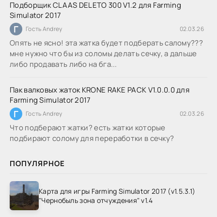
Подборщик CLAAS DELETO 300 V1.2 для Farming
Simulator 2017
Г
Гость Andrey
02.03.26
Опять не ясно! эта жатка будет подберать салому???
мне нужно что бы из соломы делать сечку, а дальше
либо продавать либо на бга...
Пак валковых жаток KRONE RAKE PACK V1.0.0.0 для
Farming Simulator 2017
Г
Гость Andrey
02.03.26
Что подберают жатки? есть жатки которые
подбирают солому для переработки в сечку?
ПОПУЛЯРНОЕ
Карта для игры Farming Simulator 2017 (v1.5.3.1)
"Чернобыль зона отчуждения" v1.4