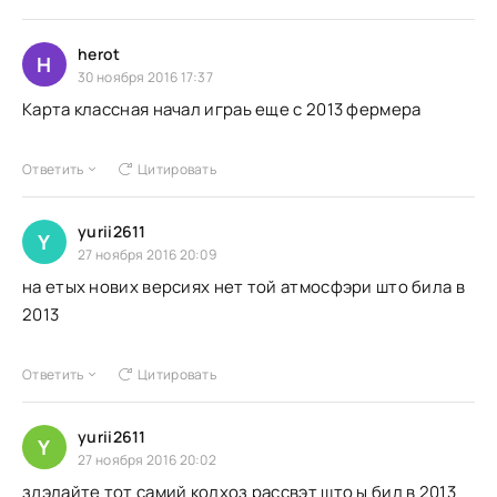
herot
H
30 ноября 2016 17:37
Карта классная начал играь еще с 2013 фермера
Ответить
Цитировать
yurii2611
Y
27 ноября 2016 20:09
на етых нових версиях нет той атмосфэри што била в
2013
Ответить
Цитировать
yurii2611
Y
27 ноября 2016 20:02
здэлайте тот самий колхоз рассвэт што ы бил в 2013