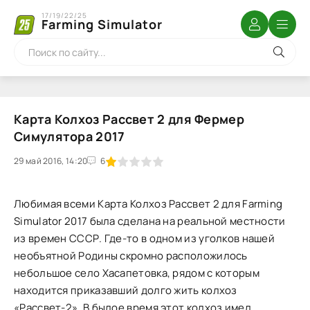
17/19/22/25
Farming Simulator
Карта Колхоз Рассвет 2 для Фермер
Симулятора 2017
29 май 2016, 14:20
1
2
3
4
5
6
Любимая всеми Карта Колхоз Рассвет 2 для Farming
Simulator 2017 была сделана на реальной местности
из времен СССР. Где-то в одном из уголков нашей
необъятной Родины скромно расположилось
небольшое село Хасапетовка, рядом с которым
находится приказавший долго жить колхоз
«Рассвет-2». В былое время этот колхоз имел