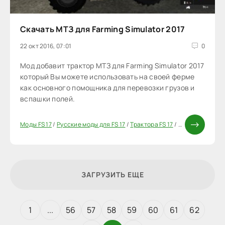
Скачать МТЗ для Farming Simulator 2017
22 окт 2016, 07:01
0
Мод добавит трактор МТЗ для Farming Simulator 2017
который Вы можете использовать на своей ферме
как основного помощника для перевозки грузов и
вспашки полей.
Моды FS 17
/
Русские моды для FS 17
/
Трактора FS 17
/
Моды ФС 17
ЗАГРУЗИТЬ ЕЩЕ
1
...
56
57
58
59
60
61
62