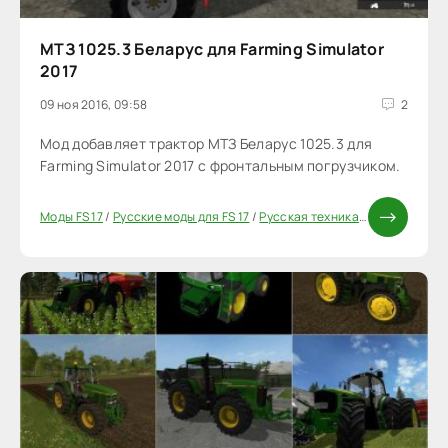
МТЗ 1025.3 Беларус для Farming Simulator
2017
09 ноя 2016, 09:58
2
Мод добавляет трактор МТЗ Беларус 1025.3 для
Farming Simulator 2017 с фронтальным погрузчиком.
Моды FS 17
/
Русские моды для FS 17
/
Русская техника FS 17
/
Трактора