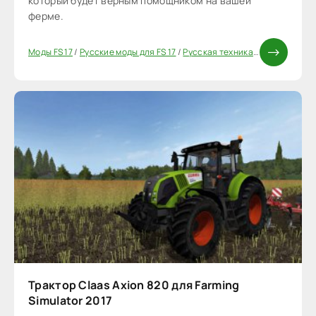
который будет верным помощником на вашей
ферме.
Моды FS 17
/
Русские моды для FS 17
/
Русская техника FS 17
/
Трактора
Трактор Claas Axion 820 для Farming
Simulator 2017