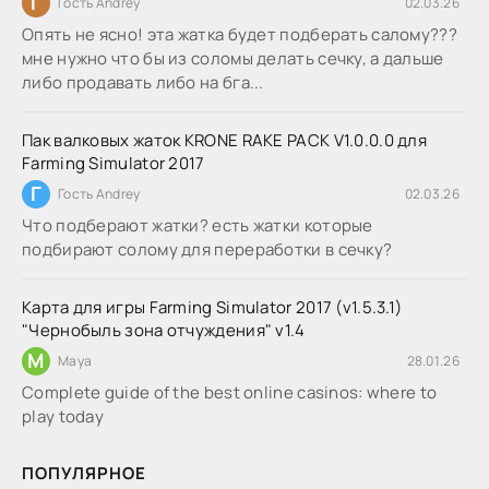
Г
Гость Andrey
02.03.26
Опять не ясно! эта жатка будет подберать салому???
мне нужно что бы из соломы делать сечку, а дальше
либо продавать либо на бга...
Пак валковых жаток KRONE RAKE PACK V1.0.0.0 для
Farming Simulator 2017
Г
Гость Andrey
02.03.26
Что подберают жатки? есть жатки которые
подбирают солому для переработки в сечку?
Карта для игры Farming Simulator 2017 (v1.5.3.1)
"Чернобыль зона отчуждения" v1.4
M
Maya
28.01.26
Complete guide of the best online casinos: where to
play today
ПОПУЛЯРНОЕ