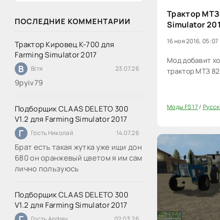
Трактор МТЗ 
ПОСЛЕДНИЕ КОММЕНТАРИИ
Simulator 20
16 ноя 2016, 05:07
Трактор Кировец К-700 для
Farming Simulator 2017
Мод добавит х
В
Вітя
23.07.26
трактор МТЗ 82 
9руіv79
Моды FS 17
/
Русск
Подборщик CLAAS DELETO 300
20
V1.2 для Farming Simulator 2017
Г
Гость Николай
14.07.26
Брат есть такая жутка уже ищи дон
680 он оранжевый цветом я им сам
лично пользуюсь
Подборщик CLAAS DELETO 300
V1.2 для Farming Simulator 2017
Г
Гость Andrey
02.03.26