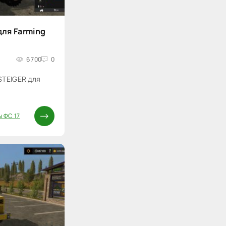
для Farming
6 700
0
STEIGER для
 ФС 17