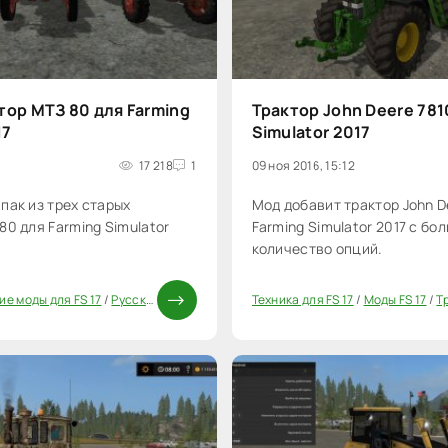
тор МТЗ 80 для Farming
Трактор John Deere 781
17
Simulator 2017
17 218
1
09 ноя 2016, 15:12
пак из трех старых
Мод добавит трактор John D
80 для Farming Simulator
Farming Simulator 2017 с бо
количество опций.
ие моды для FS 17
/
Русская техника FS 17
/
Трактора FS 17
Техника для FS 17
/
Моды ФС 17
/
Моды FS 17
/
Тр
20