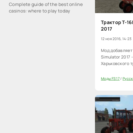
Complete guide of the best online
casinos: where to play today
Трактор Т-16
2017
12 ноя 2016, 14:23
Мод добавляет 
Simulator 2017
Харьковского т
Моды FS 17
/
Русск
20