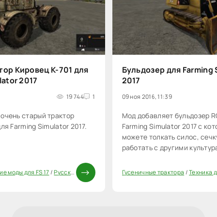
тор Кировец К-701 для
Бульдозер для Farming 
lator 2017
2017
19 744
1
09 ноя 2016, 11:39
очень старый трактор
Мод добавляет бульдозер R
ля Farming Simulator 2017.
Farming Simulator 2017 с ко
можете толкать силос, сечку
работать с другими культур
элеваторах.
ие моды для FS 17
/
Русская техника FS 17
/
Трактора FS 17
Гусеничные трактора
/
Моды ФС 17
/
Техника д
20