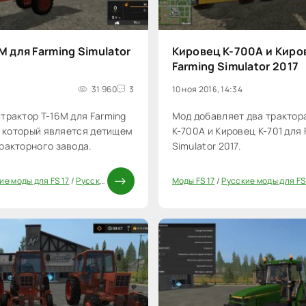
М для Farming Simulator
Кировец К-700А и Киров
Farming Simulator 2017
31 960
3
10 ноя 2016, 14:34
трактор Т-16М для Farming
Мод добавляет два трактор
 - который является детищем
К-700А и Кировец К-701 для 
ракторного завода.
Simulator 2017.
ие моды для FS 17
/
Русская техника FS 17
/
Трактора FS 17
Моды FS 17
/
Русские моды для FS
/
Моды ФС 17
20