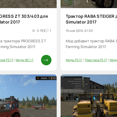
GRESS ZT 303/403 для
Трактор RABA STEIGER 
lator 2017
Simulator 2017
5 793
1
15 ноя 2016, 01:03
ва трактора PROGRESS ZT
Мод добавит трактор RABA 
ming Simulator 2017.
Farming Simulator 2017.
ора FS 17
/
Моды ФС 17
Моды FS 17
/
Трактора FS 17
/
Моды
20