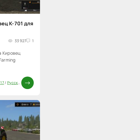
ец К-701 для
33 927
1
а Кировец
Farming
 17
/
Русская техника FS 17
/
Трактора FS 17
/
Моды ФС 17