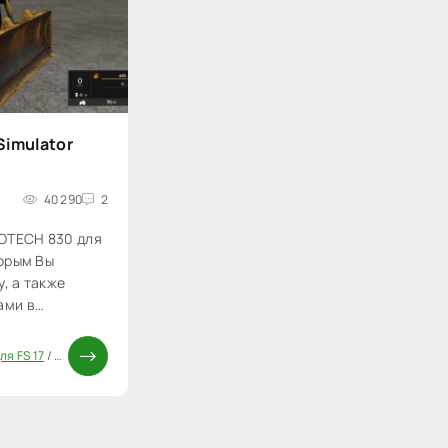
Simulator
40 290
2
OTECH 830 для
торым Вы
, а также
ами в
ля FS 17
/
Моды FS 17
/
Трактора FS 17
/
Моды ФС 17