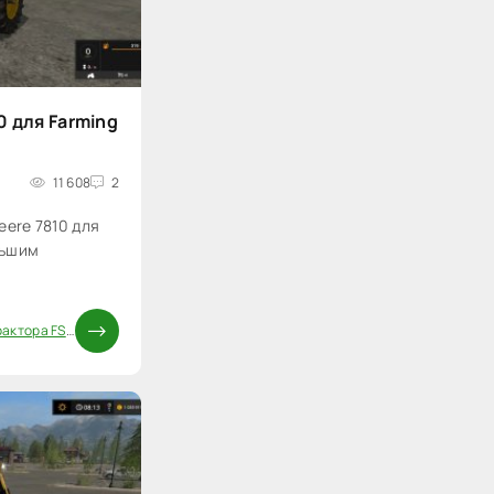
0 для Farming
11 608
2
eere 7810 для
льшим
актора FS 17
/
Моды ФС 17