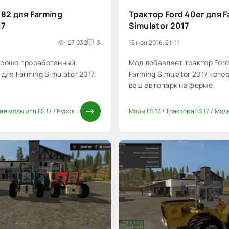
82 для Farming
Трактор Ford 40er для F
17
Simulator 2017
27 032
3
15 ноя 2016, 21:11
орошо проработанный
Мод добавляет трактор Ford
для Farming Simulator 2017.
Farming Simulator 2017 кото
ваш автопарк на ферме.
ие моды для FS 17
/
Русская техника FS 17
/
Трактора FS 17
Моды FS 17
/
Трактора FS 17
/
Моды ФС 17
/
Моды
20