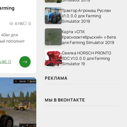
arming
Трактор Агромаш Руслан
V1.0.0.0 для Farming
Simulator 2019
6 190
0
Карта «СПК
 40er для
Краснооктябрьский» v бета
рый пополнит
для Farming Simulator 2019
Сеялка HORSCH PRONTO
3DC V1.0.0.0 для Farming
 ФС 17
Simulator 19
РЕКЛАМА
МЫ В ВКОНТАКТЕ