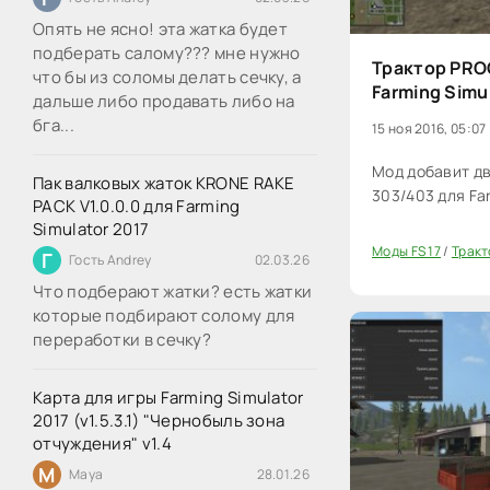
Опять не ясно! эта жатка будет
подберать салому??? мне нужно
Трактор PRO
что бы из соломы делать сечку, а
Farming Simu
дальше либо продавать либо на
бга...
15 ноя 2016, 05:07
Мод добавит д
Пак валковых жаток KRONE RAKE
303/403 для Far
PACK V1.0.0.0 для Farming
Simulator 2017
Моды FS 17
/
Тракт
Г
Гость Andrey
02.03.26
20
Что подберают жатки? есть жатки
которые подбирают солому для
переработки в сечку?
Карта для игры Farming Simulator
2017 (v1.5.3.1) "Чернобыль зона
отчуждения" v1.4
M
Maya
28.01.26