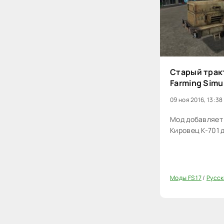
Старый трак
Farming Simu
09 ноя 2016, 13:38
Мод добавляет 
Кировец К-701 д
Моды FS 17
/
Русск
20