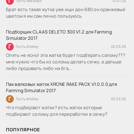
Г
Гость Николай
14.07.26
Брат есть такая жутка уже ищи дон 680 он оранжевый
цветом я им сам лично пользуюсь
Подборщик CLAAS DELETO 300 V1.2 для Farming
Simulator 2017
Г
Гость Andrey
02.03.26
Опять не ясно! эта жатка будет подберать салому???
мне нужно что бы из соломы делать сечку, а дальше
либо продавать либо на бга...
Пак валковых жаток KRONE RAKE PACK V1.0.0.0 для
Farming Simulator 2017
Г
Гость Andrey
02.03.26
Что подберают жатки? есть жатки которые
подбирают солому для переработки в сечку?
ПОПУЛЯРНОЕ