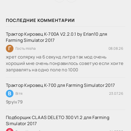
ПОСЛЕДНИЕ КОММЕНТАРИИ
Трактор Кировец К-700А V2.2.0.1 by Erlan10 для
Farming Simulator 2017
Г
Гость misha
08.08.26
жрет солярку на 6 секунд литра так мод очень
хороший мне очень понравилось советую если хоите
заправлять на одно поле по 1000
Трактор Кировец К-700 для Farming Simulator 2017
В
Вітя
23.07.26
9руіv79
Подборщик CLAAS DELETO 300 V1.2 для Farming
Simulator 2017