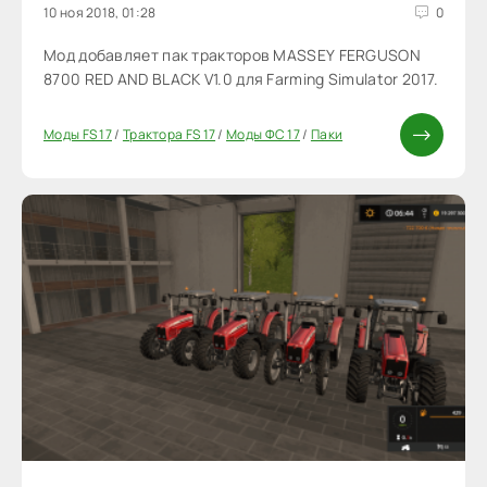
10 ноя 2018, 01:28
0
Мод добавляет пак тракторов MASSEY FERGUSON
8700 RED AND BLACK V1.0 для Farming Simulator 2017.
Моды FS 17
/
Трактора FS 17
/
Моды ФС 17
/
Паки