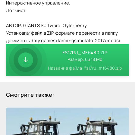
Интерактивное управление.
Лог чист.
АВТОР: GIANTS Software, Oylerhenry
Установка: файл в ZIP формате перенести в папку
документы /my games/farmingsimulator2017/mods/
FS17RU_MF6480.ZIP
Размер: 63.18 Mb
Название файла: fs17ru_mf6480.zip
Смотрите также: