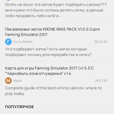
Опять не ясно! эта жатка будет подберать салому???
мне нужно что бы из соломы делать сечку, а дальше
либо продавать либо на бга...
Пак валковых жаток KRONE RAKE PACK V1.0.0.0 для
Farming Simulator 2017
Г
Гость Andrey
02.03.26
Что подберают жатки? есть жатки которые
подбирают солому для переработки в сечку?
Карта для игры Farming Simulator 2017 (v1.5.3.1)
"Чернобыль зона отчуждения" v1.4
M
Maya
28.01.26
Complete guide of the best online casinos: where to
play today
ПОПУЛЯРНОЕ