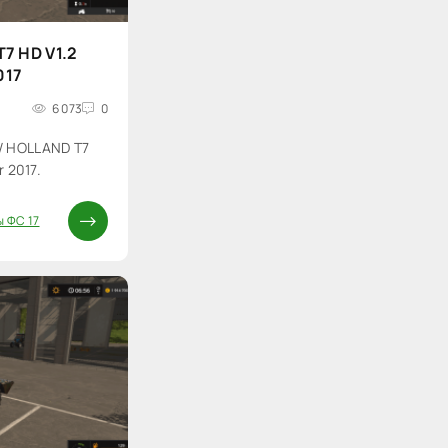
7 HD V1.2
017
6 073
0
W HOLLAND T7
r 2017.
 ФС 17