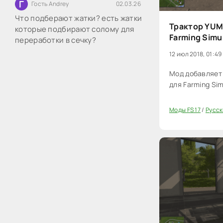
Г
Гость Andrey
02.03.26
Что подберают жатки? есть жатки
Трактор YUMZ
которые подбирают солому для
Farming Simu
переработки в сечку?
12 июл 2018, 01:49
Мод добавляет 
для Farming Sim
Моды FS 17
/
Русск
20