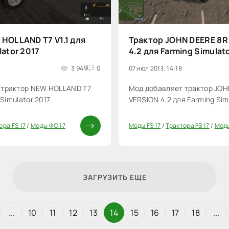
HOLLAND T7 V1.1 для
Трактор JOHN DEERE 8R
lator 2017
4.2 для Farming Simulat
3 949
0
07 июл 2018, 14:18
 трактор NEW HOLLAND T7
Мод добавляет трактор JOH
 Simulator 2017.
VERSION 4.2 для Farming Simu
ора FS 17
/
Моды ФС 17
Моды FS 17
/
Трактора FS 17
/
Моды
40
ЗАГРУЗИТЬ ЕЩЕ
...
10
11
12
13
14
15
16
17
18
...