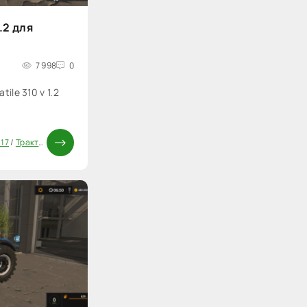
1.2 для
7 998
0
ile 310 v 1.2
 17
/
Трактора FS 17
/
Моды ФС 17