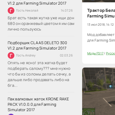
V1.2 для Farming Simulator 2017
Г
Трактор Бела
Гость Николай
14.07.26
Farming Simu
Брат есть такая жутка уже ищи дон
680 он оранжевый цветом я им сам
13 июл 2018, 14:12
лично пользуюсь
Мод добавляет т
для Farming Sim
Подборщик CLAAS DELETO 300
V1.2 для Farming Simulator 2017
Моды FS 17
/
Русск
Г
Гость Andrey
02.03.26
20
Опять не ясно! эта жатка будет
подберать салому??? мне нужно
что бы из соломы делать сечку, а
дальше либо продавать либо на
бга...
Пак валковых жаток KRONE RAKE
PACK V1.0.0.0 для Farming
Simulator 2017