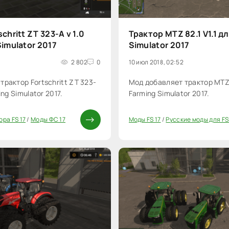
chritt ZT 323-A v 1.0
Трактор MTZ 82.1 V1.1 д
Simulator 2017
Simulator 2017
2 802
0
10 июл 2018, 02:52
трактор Fortschritt ZT 323-
Мод добавляет трактор MTZ 8
ing Simulator 2017.
Farming Simulator 2017.
ора FS 17
/
Моды ФС 17
Моды FS 17
/
Русские моды для FS
40