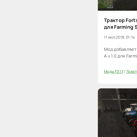
Трактор Forts
для Farming 
11 июл 2018, 01:14
Мод добавляет 
A v 1.0 для Farm
Моды FS 17
/
Тракт
0