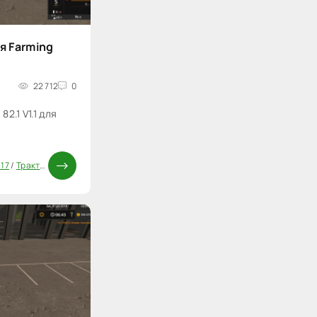
ля Farming
22 712
0
2.1 V1.1 для
 17
/
Трактора FS 17
/
Моды ФС 17
/
Паки