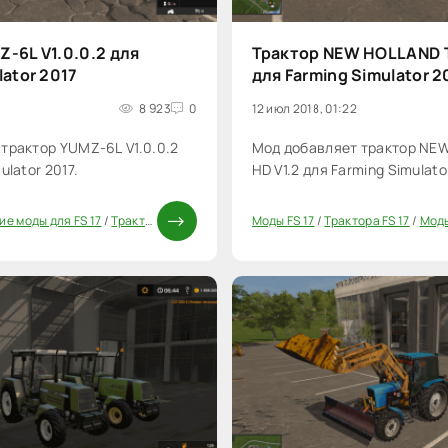
-6L V1.0.0.2 для
Трактор NEW HOLLAND T
lator 2017
для Farming Simulator 2
8 923
0
12 июл 2018, 01:22
трактор YUMZ-6L V1.0.0.2
Мод добавляет трактор NE
ulator 2017.
HD V1.2 для Farming Simulato
ие моды для FS 17
/
Трактора FS 17
/
Моды ФС 17
Моды FS 17
/
Трактора FS 17
/
Моды
40