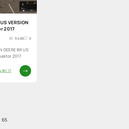
 US VERSION
or 2017
9 406
0
N DEERE 8R US
lator 2017.
 ФС 17
65