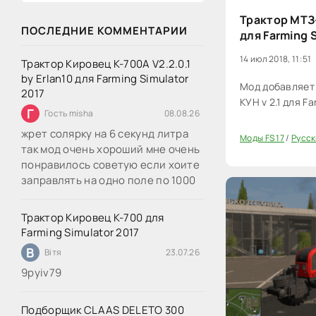
Трактор МТЗ-
ПОСЛЕДНИЕ КОММЕНТАРИИ
для Farming 
14 июл 2018, 11:51
Трактор Кировец К-700А V2.2.0.1
by Erlan10 для Farming Simulator
Мод добавляет
2017
КУН v 2.1 для Fa
Г
Гость misha
08.08.26
жрет солярку на 6 секунд литра
Моды FS 17
/
Русск
40
так мод очень хороший мне очень
понравилось советую если хоите
заправлять на одно поле по 1000
Трактор Кировец К-700 для
Farming Simulator 2017
В
Вітя
23.07.26
9руіv79
Подборщик CLAAS DELETO 300