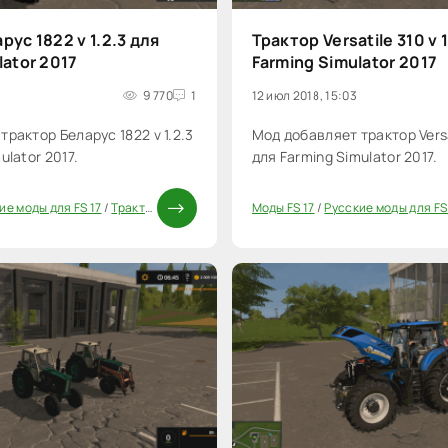
рус 1822 v 1.2.3 для
Трактор Versatile 310 v 
lator 2017
Farming Simulator 2017
9 770
1
12 июл 2018, 15:03
рактор Беларус 1822 v 1.2.3
Мод добавляет трактор Versat
ulator 2017.
для Farming Simulator 2017.
ие моды для FS 17
/
Трактора FS 17
/
Моды ФС 17
Моды FS 17
/
Русские моды для FS
20