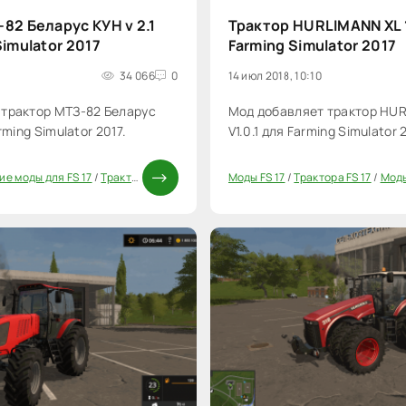
82 Беларус КУН v 2.1
Трактор HURLIMANN XL 1
Simulator 2017
Farming Simulator 2017
34 066
0
14 июл 2018, 10:10
 трактор МТЗ-82 Беларус
Мод добавляет трактор HUR
rming Simulator 2017.
V1.0.1 для Farming Simulator 
ие моды для FS 17
/
Трактора FS 17
/
Моды ФС 17
Моды FS 17
/
Трактора FS 17
/
Моды
20