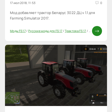
17 июл 2018, 11:53
0
Мод добавляет трактор Беларус 3022 ДЦ v 1.1 для
Farming Simulator 2017.
Моды FS 17
/
Русские моды для FS 17
/
Трактора FS 17
/
Моды ФС 17