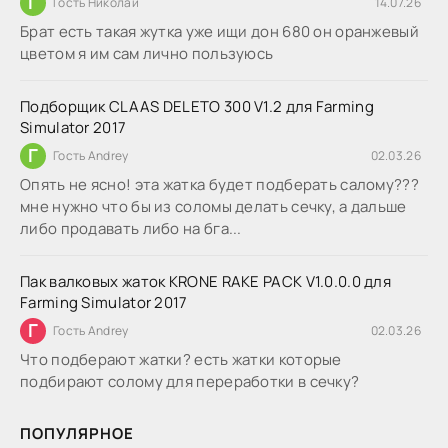
Г
Гость Николай
14.07.26
Брат есть такая жутка уже ищи дон 680 он оранжевый
цветом я им сам лично пользуюсь
Подборщик CLAAS DELETO 300 V1.2 для Farming
Simulator 2017
Г
Гость Andrey
02.03.26
Опять не ясно! эта жатка будет подберать салому???
мне нужно что бы из соломы делать сечку, а дальше
либо продавать либо на бга...
Пак валковых жаток KRONE RAKE PACK V1.0.0.0 для
Farming Simulator 2017
Г
Гость Andrey
02.03.26
Что подберают жатки? есть жатки которые
подбирают солому для переработки в сечку?
ПОПУЛЯРНОЕ