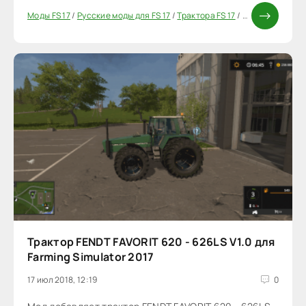
Моды FS 17
/
Русские моды для FS 17
/
Трактора FS 17
/
Моды ФС 17
/
Па
Трактор FENDT FAVORIT 620 - 626LS V1.0 для
Farming Simulator 2017
17 июл 2018, 12:19
0