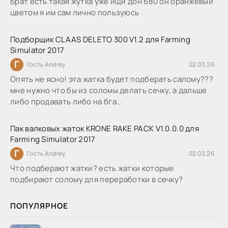
Брат есть такая жутка уже ищи дон 680 он оранжевый
цветом я им сам лично пользуюсь
Подборщик CLAAS DELETO 300 V1.2 для Farming
Simulator 2017
Г
Гость Andrey
02.03.26
Опять не ясно! эта жатка будет подберать салому???
мне нужно что бы из соломы делать сечку, а дальше
либо продавать либо на бга...
Пак валковых жаток KRONE RAKE PACK V1.0.0.0 для
Farming Simulator 2017
Г
Гость Andrey
02.03.26
Что подберают жатки? есть жатки которые
подбирают солому для переработки в сечку?
ПОПУЛЯРНОЕ