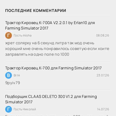
ПОСЛЕДНИЕ КОММЕНТАРИИ
Трактор Кировец К-700А V2.2.0.1 by Erlan10 для
Farming Simulator 2017
Г
Гость misha
08.08.26
жрет солярку на 6 секунд литра так мод очень
хороший мне очень понравилось советую если хоите
заправлять на одно поле по 1000
Трактор Кировец К-700 для Farming Simulator 2017
В
Вітя
23.07.26
9руіv79
Подборщик CLAAS DELETO 300 V1.2 для Farming
Simulator 2017
Г
Гость Николай
14.07.26