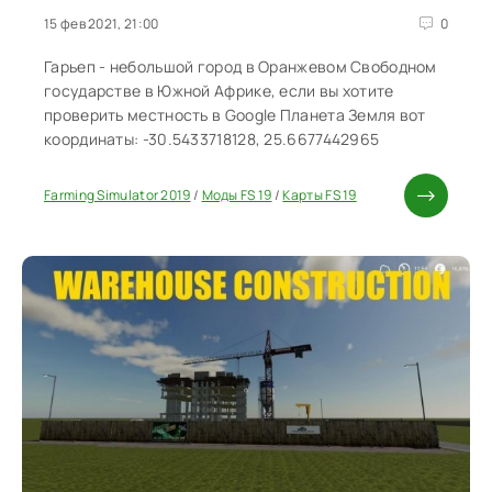
15 фев 2021, 21:00
0
Гарьеп - небольшой город в Оранжевом Свободном
государстве в Южной Африке, если вы хотите
проверить местность в Google Планета Земля вот
координаты: -30.5433718128, 25.6677442965
Farming Simulator 2019
/
Моды FS 19
/
Карты FS 19