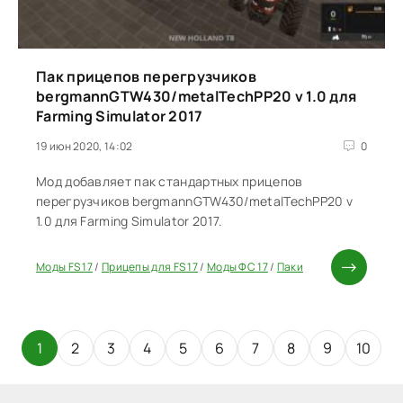
Пак прицепов перегрузчиков
bergmannGTW430/metalTechPP20 v 1.0 для
Farming Simulator 2017
19 июн 2020, 14:02
0
Мод добавляет пак стандартных прицепов
перегрузчиков bergmannGTW430/metalTechPP20 v
1.0 для Farming Simulator 2017.
Моды FS 17
/
Прицепы для FS 17
/
Моды ФС 17
/
Паки
1
2
3
4
5
6
7
8
9
10