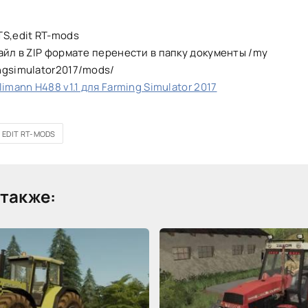
TS,edit RT-mods
айл в ZIP формате перенести в папку документы /my
ngsimulator2017/mods/
imann H488 v1.1 для Farming Simulator 2017
EDIT RT-MODS
также: