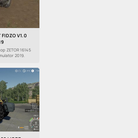
 FIDZO V1.0
19
ор ZETOR 16145
mulator 2019.