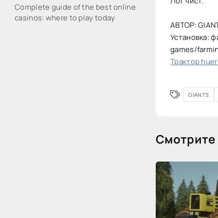
Лог чист.
Complete guide of the best online
casinos: where to play today
АВТОР: GIAN
Установка: ф
games/farmi
Трактор huerl
GIANTS
Смотрите 