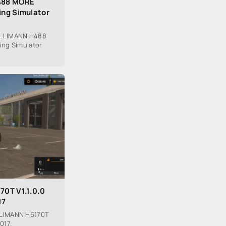
488 MORE
ing Simulator
RLLIMANN H488
ing Simulator
0T V1.1.0.0
17
LIMANN H6170T
017.