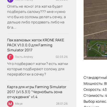
Опять не ясно! эта жатка будет
подберать салому??? мне нужно
что бы из соломы делать сечку, а
дальше либо продавать либо на
бга...
Пак валковых жаток KRONE RAKE
PACK V1.0.0.0 для Farming
Simulator 2017
Г
Гость Andrey
02.03.26
Что подберают жатки? есть жатки
которые подбирают солому для
переработки в сечку?
Стандартный
Мощность: 88
Карта для игры Farming Simulator
Скорость: 43
2017 (v1.5.3.1) "Чернобыль зона
Стоимость: 
отчуждения" v1.4
Выбор колес
M
Maya
28.01.26