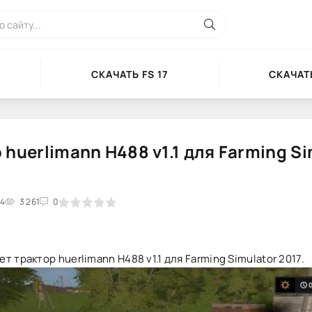
СКАЧАТЬ FS 17
СКАЧАТЬ
 huerlimann H488 v1.1 для Farming Si
14
2
3
3 261
4
5
0
т трактор huerlimann H488 v1.1 для Farming Simulator 2017.