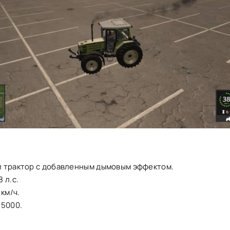
 трактор с добавленным дымовым эффектом.
 л.с.
 км/ч.
45000.
.