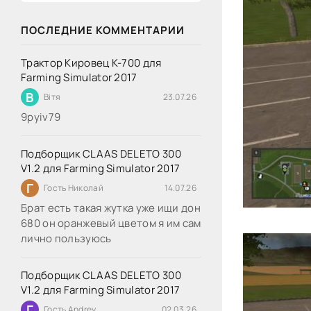
ПОСЛЕДНИЕ КОММЕНТАРИИ
Трактор Кировец К-700 для
Farming Simulator 2017
В
Вітя
23.07.26
9руіv79
Подборщик CLAAS DELETO 300
V1.2 для Farming Simulator 2017
Г
Гость Николай
14.07.26
Брат есть такая жутка уже ищи дон
680 он оранжевый цветом я им сам
лично пользуюсь
Подборщик CLAAS DELETO 300
V1.2 для Farming Simulator 2017
Г
Гость Andrey
02.03.26