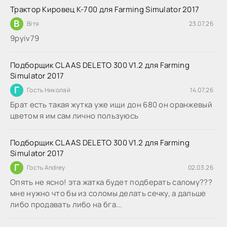
Трактор Кировец К-700 для Farming Simulator 2017
В
Вітя
23.07.26
9руіv79
Подборщик CLAAS DELETO 300 V1.2 для Farming
Simulator 2017
Г
Гость Николай
14.07.26
Брат есть такая жутка уже ищи дон 680 он оранжевый
цветом я им сам лично пользуюсь
Подборщик CLAAS DELETO 300 V1.2 для Farming
Simulator 2017
Г
Гость Andrey
02.03.26
Опять не ясно! эта жатка будет подберать салому???
мне нужно что бы из соломы делать сечку, а дальше
либо продавать либо на бга...