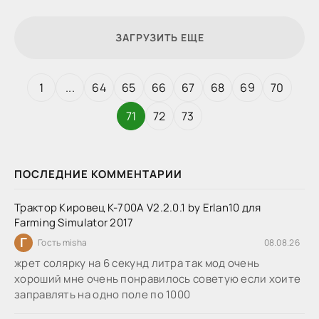
ЗАГРУЗИТЬ ЕЩЕ
1
...
64
65
66
67
68
69
70
71
72
73
ПОСЛЕДНИЕ КОММЕНТАРИИ
Трактор Кировец К-700А V2.2.0.1 by Erlan10 для
Farming Simulator 2017
Г
Гость misha
08.08.26
жрет солярку на 6 секунд литра так мод очень
хороший мне очень понравилось советую если хоите
заправлять на одно поле по 1000