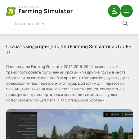
17/19/22/25
Farming Simulator
Скачать моды прицепы для Farming Simulator 2017 / FS
17
Прицепы для Farming Simulator 2017-2019-2022 позволят вам
транспортировать полученный урожай или другие грузы в места
сбыта или на ваши склады. Все прицепы отличаются друг от друга
объемом и типом перевозимого груза. Допустим для перевозки
пшеницы или ячменя лучше использовать прицеп-самосвал, а к
примеру для транспортировки досок или тюков сена, лучше
использовать прицеп типа ПТС с откидными бортами.