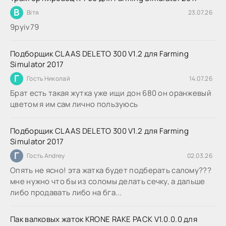
В
Вітя
23.07.26
9руіv79
Подборщик CLAAS DELETO 300 V1.2 для Farming
Simulator 2017
Г
Гость Николай
14.07.26
Брат есть такая жутка уже ищи дон 680 он оранжевый
цветом я им сам лично пользуюсь
Подборщик CLAAS DELETO 300 V1.2 для Farming
Simulator 2017
Г
Гость Andrey
02.03.26
Опять не ясно! эта жатка будет подберать салому???
мне нужно что бы из соломы делать сечку, а дальше
либо продавать либо на бга...
Пак валковых жаток KRONE RAKE PACK V1.0.0.0 для