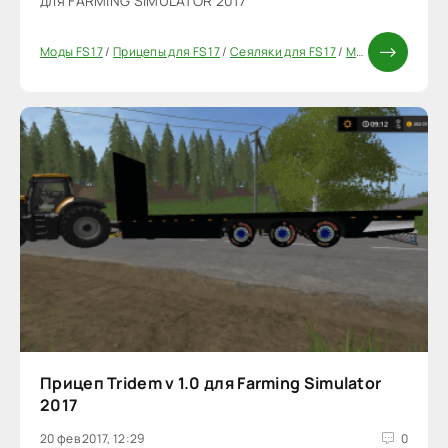
для FARMING SIMULATOR 2017
Моды FS 17
/
Прицепы для FS 17
/
Сеяляки для FS 17
/
Моды ФС 17
Прицеп Tridem v 1.0 для Farming Simulator
2017
20 фев 2017, 12:29
0