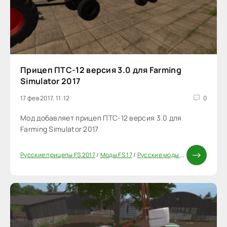
Прицеп ПТС-12 версия 3.0 для Farming
Simulator 2017
17 фев 2017, 11:12
0
Мод добавляет прицеп ПТС-12 версия 3.0 для
Farming Simulator 2017
Русские прицепы FS 2017
/
Моды FS 17
/
Русские моды для FS 17
/
Приц