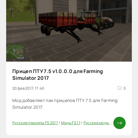
Прицеп ПТУ 7.5 v1.0.0.0 для Farming
Simulator 2017
20 фев 2017, 17:40
0
Мод добавляет пак прицепов ПТУ 7.5 для Farming
Simulator 2017
Русские прицепы FS 2017
/
Моды FS 17
/
Русские моды для FS 17
/
Приц