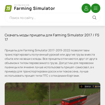
17/19/22/25
Farming Simulator
Скачать моды прицепы для Farming Simulator 2017 / FS
17
Прицепы для Farming Simulator 2017-2019-2022 позволят вам
транспортировать полученный урожай или другие грузы в места
сбыта или на ваши склады. Все прицепы отличаются друг от друга
объемом и типом перевозимого груза. Допустим для перевозки
пшеницы или ячменя лучше использовать прицеп-самосвал, а к
примеру для транспортировки досок или тюков сена, лучше
использовать прицеп типа ПТС с откидными бортами.