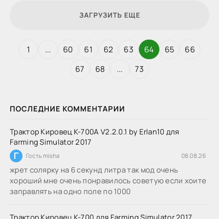
ЗАГРУЗИТЬ ЕЩЕ
1
...
60
61
62
63
64
65
66
67
68
...
73
ПОСЛЕДНИЕ КОММЕНТАРИИ
Трактор Кировец К-700А V2.2.0.1 by Erlan10 для
Farming Simulator 2017
Г
Гость misha
08.08.26
жрет солярку на 6 секунд литра так мод очень
хороший мне очень понравилось советую если хоите
заправлять на одно поле по 1000
Трактор Кировец К-700 для Farming Simulator 2017