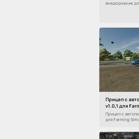
внедорожник дл
Прицеп с авт
v1.0,1 для Far
Прицеп с автопо
для Farming Simu