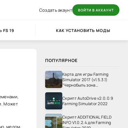
Создать акаунт
ВОЙТИ В АККАУНТ
 FS 19
КАК УСТАНОВИТЬ МОДЫ
ПОПУЛЯРНОЕ
Карта для игры Farming
Simulator 2017 (v1.5.3.1)
"Чернобыль зона
отчуждения" v1.4
еменами,
Скрипт AutoDrive v2.0.0.9
и. Может
Farming Simulator 2022
Скрипт ADDITIONAL FIELD
INFO V1.0.2.4 для Farming
ью, медом,
Simulator 2019