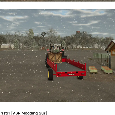
risti1 [VSR Modding Sur]