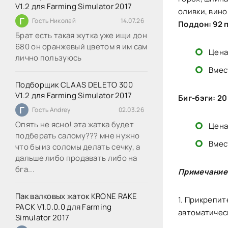
V1.2 для Farming Simulator 2017
оливки, вино
Г
Гость Николай
14.07.26
Поддон: 92 
Брат есть такая жутка уже ищи дон
680 он оранжевый цветом я им сам
Цена
лично пользуюсь
Вмес
Подборщик CLAAS DELETO 300
V1.2 для Farming Simulator 2017
Биг-бэги: 2
Г
Гость Andrey
02.03.26
Опять не ясно! эта жатка будет
Цена
подберать салому??? мне нужно
Вмес
что бы из соломы делать сечку, а
дальше либо продавать либо на
бга...
Примечание
Пак валковых жаток KRONE RAKE
1. Прикрепит
PACK V1.0.0.0 для Farming
автоматичес
Simulator 2017