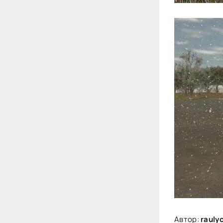
Автор:
raulyc