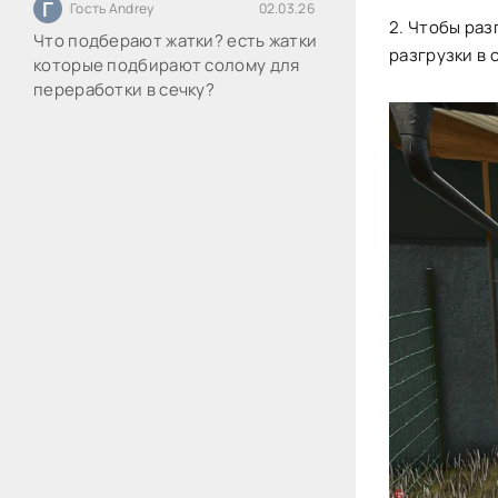
Г
Гость Andrey
02.03.26
2. Чтобы раз
Что подберают жатки? есть жатки
разгрузки в 
которые подбирают солому для
переработки в сечку?