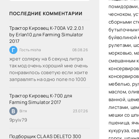
помидорами, 
ПОСЛЕДНИЕ КОММЕНТАРИИ
чесноком, ус
сборными ст
Трактор Кировец К-700А V2.2.0.1
бутылочным 
by Erlan10 для Farming Simulator
буйволиной 
2017
рулетами, ш
Г
Гость misha
08.08.26
морковью, м
жрет солярку на 6 секунд литра
смешанным к
так мод очень хороший мне очень
консервиров
понравилось советую если хоите
консервиров
заправлять на одно поле по 1000
мебелью, ру
маслом, оли
Трактор Кировец К-700 для
ванной, цем
Farming Simulator 2017
листами, це
В
Вітя
23.07.26
мешки со шпи
9руіv79
пшеница, ячм
кукуруза, св
Подборщик CLAAS DELETO 300
горох, шпина