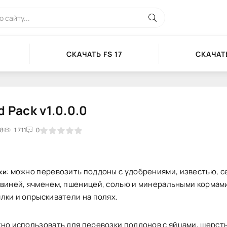
СКАЧАТЬ FS 17
СКАЧАТЬ
d Pack v1.0.0.0
28
2
3
1 711
4
5
0
: можно перевозить поддоны с удобрениями, известью, с
ки
свиней, ячменем, пшеницей, солью и минеральными кормам
лки и опрыскиватели на полях.
жно использовать для перевозки поддонов с яйцами, шерст