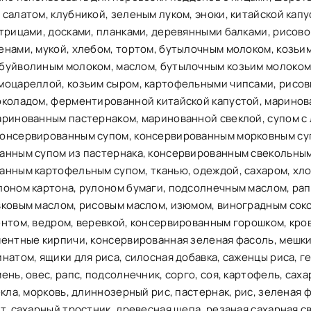
салатом, клубникой, зеленым луком, эноки, китайской капу
трицами, досками, планками, деревянными балками, рисово
енами, мукой, хлебом, тортом, бутылочным молоком, козьи
буйволиным молоком, маслом, бутылочным козьим молоком
моцареллой, козьим сыром, картофельными чипсами, рисо
околадом, ферментированной китайской капустой, марино
аринованным пастернаком, маринованной свеклой, супом с
онсервированным супом, консервированным морковным су
анным супом из пастернака, консервированным свекольным
анным картофельным супом, тканью, одеждой, сахаром, хл
лоном картона, рулоном бумаги, подсолнечным маслом, ра
вковым маслом, рисовым маслом, изюмом, виноградным соко
ентом, ведром, веревкой, консервированным горошком, кр
ментные кирпичи, консервированная зеленая фасоль, мешки
натом, ящики для риса, силосная добавка, саженцы риса, г
ень, овес, рапс, подсолнечник, сорго, соя, картофель, саха
екла, морковь, длиннозерный рис, пастернак, рис, зеленая 
т, сахарный тростник, древесная щепа, резаная сахарная с