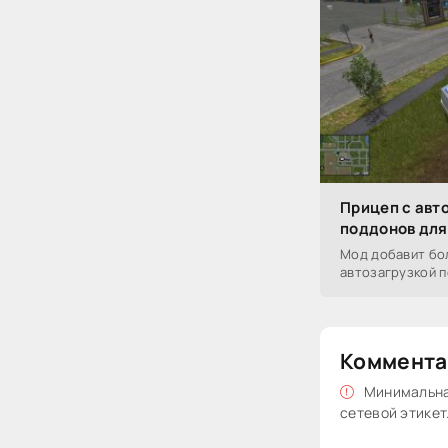
Прицеп с авт
поддонов для 
Мод добавит бол
автозагрузкой п
Коммента
Минимальная
сетевой этикет