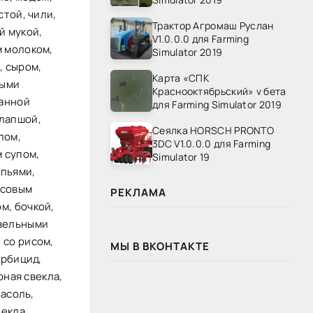
стой, чили,
Трактор Агромаш Руслан
й мукой,
V1.0.0.0 для Farming
м молоком,
Simulator 2019
, сыром,
Карта «СПК
выми
Краснооктябрьский» v бета
ванной
для Farming Simulator 2019
 лапшой,
Сеялка HORSCH PRONTO
пом,
3DC V1.0.0.0 для Farming
 супом,
Simulator 19
опьями,
псовым
РЕКЛАМА
м, бочкой,
овельными
 со рисом,
МЫ В ВКОНТАКТЕ
ербицид,
рная свекла,
фасоль,
векла,