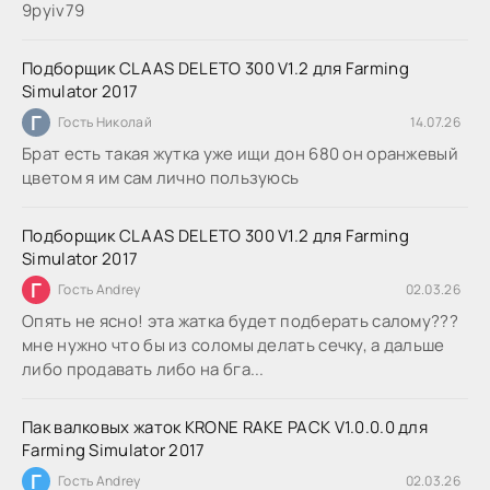
9руіv79
Подборщик CLAAS DELETO 300 V1.2 для Farming
Simulator 2017
Г
Гость Николай
14.07.26
Брат есть такая жутка уже ищи дон 680 он оранжевый
цветом я им сам лично пользуюсь
Подборщик CLAAS DELETO 300 V1.2 для Farming
Simulator 2017
Г
Гость Andrey
02.03.26
Опять не ясно! эта жатка будет подберать салому???
мне нужно что бы из соломы делать сечку, а дальше
либо продавать либо на бга...
Пак валковых жаток KRONE RAKE PACK V1.0.0.0 для
Farming Simulator 2017
Г
Гость Andrey
02.03.26