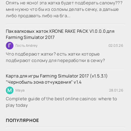
Опять не ясно! эта жатка будет подберать салому???
мне нужно что бы из соломы делать сечку, а дальше
либо продавать либо на бга...
Пак валковых жаток KRONE RAKE PACK V1.0.0.0 для
Farming Simulator 2017
Г
Гость Andrey
02.03.26
Что подберают жатки? есть жатки которые
подбирают солому для переработки в сечку?
Карта для игры Farming Simulator 2017 (v1.5.3.1)
"Чернобыль зона отчуждения" v1.4
M
Maya
28.01.26
Complete guide of the best online casinos: where to
play today
ПОПУЛЯРНОЕ